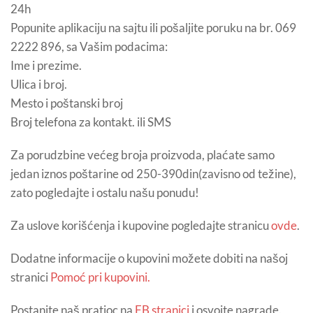
24h
Popunite aplikaciju na sajtu ili pošaljite poruku na br. 069
2222 896, sa Vašim podacima:
Ime i prezime.
Ulica i broj.
Mesto i poštanski broj
Broj telefona za kontakt. ili SMS
Za porudzbine većeg broja proizvoda, plaćate samo
jedan iznos poštarine od 250-390din(zavisno od težine),
zato pogledajte i ostalu našu ponudu!
Za uslove korišćenja i kupovine pogledajte stranicu
ovde
.
Dodatne informacije o kupovini možete dobiti na našoj
stranici
Pomoć pri kupovini.
Postanite naš pratioc na
FB stranici
i osvojte nagrade.