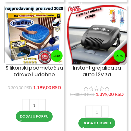
-64%
-50%
Silikonski podmetač za
Instant grejalica za
zdravo i udobno
auto 12V za
sedenje ORIGINAL
odmagljivanje i
odmrzavanje stakla
1.199,00
RSD
3.300,00
RSD
1.399,00
RSD
2.800,00
RSD
DODAJ U KORPU
DODAJ U KORPU