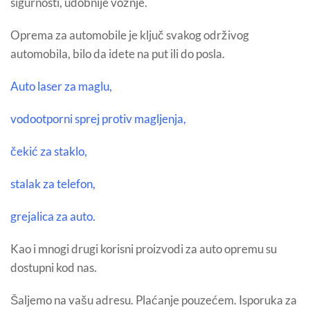
sigurnosti, udobnije vožnje.
Oprema za automobile je ključ svakog održivog
automobila, bilo da idete na put ili do posla.
Auto laser za maglu,
vodootporni sprej protiv magljenja,
čekić za staklo,
stalak za telefon,
grejalica za auto.
Kao i mnogi drugi korisni proizvodi za auto opremu su
dostupni kod nas.
Šaljemo na vašu adresu. Plaćanje pouzećem. Isporuka za