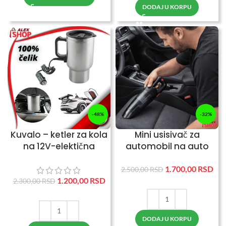
DODAJ U KORPU
-48%
-32%
Kuvalo – ketler za kola
Mini usisivač za
na 12V-elektična
automobil na auto
džezva za auto
punjač
1.700,00
RSD
2.500,00
RSD
1.200,00
RSD
2.300,00
RSD
DODAJ U KORPU