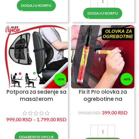
DODAJ U KORPU
DODAJ U KORPU
-50%
-60%
Potpora za sedenje sa
Fix it Pro olovka za
masažerom
ogrebotine na
automobilu
399,00
RSD
999,00
RSD
999,00
RSD
–
1.799,00
RSD
ODABERITE OPCIJE