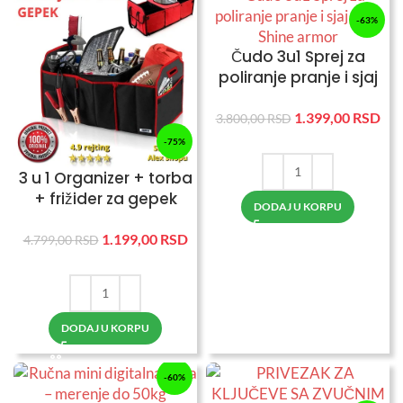
-63%
Čudo 3u1 Sprej za
poliranje pranje i sjaj
auta Shine armor
1.399,00
RSD
3.800,00
RSD
-75%
3 u 1 Organizer + torba
+ frižider za gepek
DODAJ U KORPU
automobila
1.199,00
RSD
4.799,00
RSD
DODAJ U KORPU
-60%