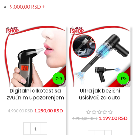
9.000,00
RSD
+
-74%
-37%
Digitalni alkotest sa
Ultra jak bežični
zvučnim upozorenjem
usisivač za auto
tastaturu stolove
1.290,00
RSD
4.900,00
RSD
1.199,00
RSD
1.900,00
RSD