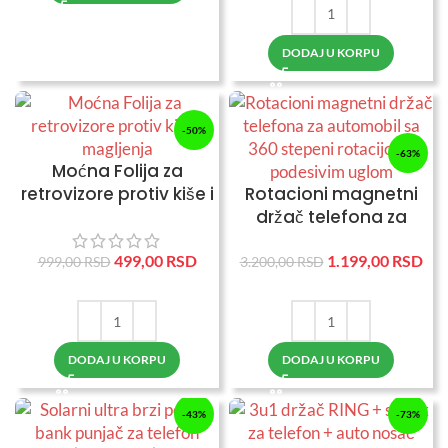
DODAJ U KORPU
-50%
-63%
Moćna Folija za
retrovizore protiv kiše i
Rotacioni magnetni
magljenja
držač telefona za
automobil
499,00
RSD
1.199,00
RSD
999,00
RSD
3.200,00
RSD
DODAJ U KORPU
DODAJ U KORPU
-43%
-73%