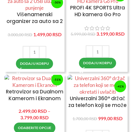
-50%
PROFI 4K SPORTS Ultra
Višenamenski
HD kamera Go Pro
organizer za auto sa 2
USB ulaza za punjenje
3.199,00
RSD
1.499,00
RSD
5.999,00
RSD
3.000,00
RSD
DODAJ U KORPU
DODAJ U KORPU
-51%
-41%
Retrovizor sa Dualnom
Kamerom i Ekranom
Univerzalni 360° držač
za telefon koji se može
2.499,00
RSD
–
okretati i uvlačiti
3.799,00
RSD
999,00
RSD
1.700,00
RSD
ODABERITE OPCIJE