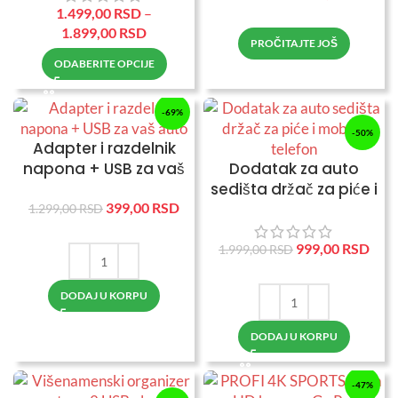
1.499,00
RSD
–
1.899,00
RSD
PROČITAJTE JOŠ
ODABERITE OPCIJE
-69%
-50%
Adapter i razdelnik
napona + USB za vaš
Dodatak za auto
auto
sedišta držač za piće i
mobilni telefon
399,00
RSD
1.299,00
RSD
999,00
RSD
1.999,00
RSD
DODAJ U KORPU
DODAJ U KORPU
-47%