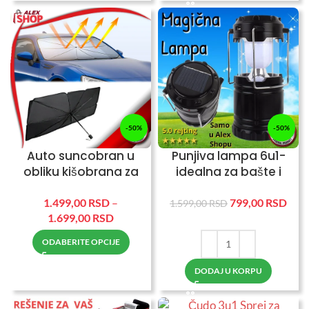
-50%
-50%
Auto suncobran u
Punjiva lampa 6u1-
obliku kišobrana za
idealna za bašte i
šoferku ful sklopiv
kampovanja
1.499,00
RSD
–
799,00
RSD
1.599,00
RSD
1.699,00
RSD
ODABERITE OPCIJE
DODAJ U KORPU