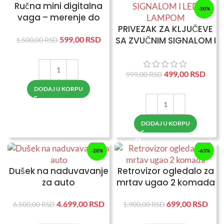
Ručna mini digitalna
-50%
vaga – merenje do
50kg
PRIVEZAK ZA KLJUČEVE
SA ZVUČNIM SIGNALOM I
599,00
RSD
1.500,00
RSD
LED LAMPOM
499,00
RSD
999,00
RSD
DODAJ U KORPU
DODAJ U KORPU
-28%
-63%
Dušek na naduvavanje
Retrovizor ogledalo za
za auto
mrtav ugao 2 komada
4.699,00
RSD
699,00
RSD
6.500,00
RSD
1.900,00
RSD