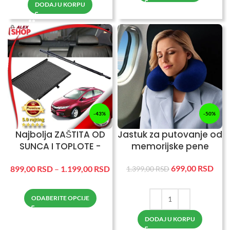
DODAJ U KORPU
-43%
-50%
Najbolja ZAŠTITA OD
Jastuk za putovanje od
SUNCA I TOPLOTE -
memorijske pene
zavesice za auto
699,00
RSD
899,00
RSD
–
1.199,00
RSD
1.399,00
RSD
ODABERITE OPCIJE
DODAJ U KORPU