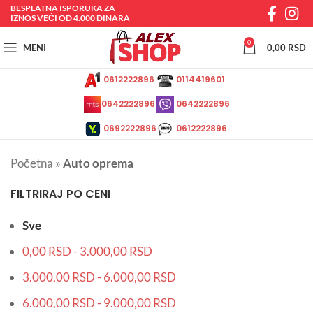
BESPLATNA ISPORUKA ZA
IZNOS VEĆI OD 4.000 DINARA
0
MENI
0,00
RSD
0612222896
0114419601
0642222896
0642222896
0692222896
0612222896
Početna
»
Auto oprema
FILTRIRAJ PO CENI
Sve
0,00
RSD
-
3.000,00
RSD
3.000,00
RSD
-
6.000,00
RSD
6.000,00
RSD
-
9.000,00
RSD