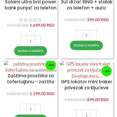
Solarni ultra brzi power
3u1 držač RING + stalak
bank punjač za telefon
za telefon + auto
nosač
399,00
RSD
1.500,00
RSD
1.699,00
RSD
2.999,00
RSD
DODAJ U KORPU
DODAJ U KORPU
-40%
-36%
Zaštitna prostirka za
šoferšajbnu – zaštita
GPS lokator mini traker
od sunca i leda
privezak za ključeve
životinje decu…
1.199,00
RSD
2.000,00
RSD
899,00
RSD
1.400,00
RSD