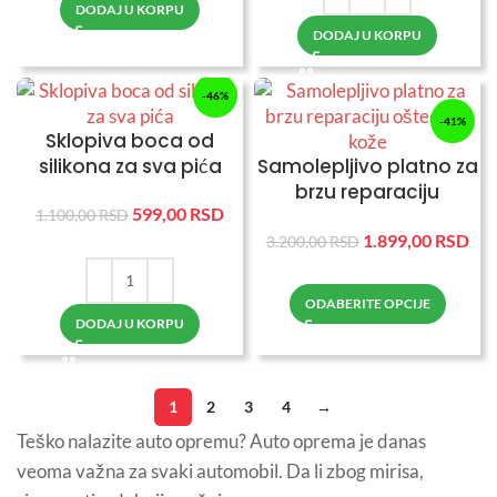
DODAJ U KORPU
DODAJ U KORPU
-46%
-41%
Sklopiva boca od
silikona za sva pića
Samolepljivo platno za
brzu reparaciju
599,00
RSD
oštećene kože
1.100,00
RSD
1.899,00
RSD
3.200,00
RSD
ODABERITE OPCIJE
DODAJ U KORPU
1
2
3
4
→
Teško nalazite auto opremu? Auto oprema je danas
veoma važna za svaki automobil. Da li zbog mirisa,