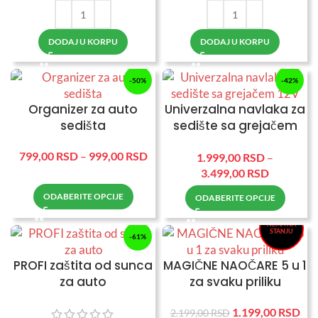
DODAJ U KORPU
DODAJ U KORPU
-50%
-42%
Organizer za auto
Univerzalna navlaka za
sedišta
sedište sa grejačem
12V
799,00
RSD
–
999,00
RSD
1.999,00
RSD
–
3.499,00
RSD
-45%
ODABERITE OPCIJE
ODABERITE OPCIJE
NEMA NA
STANJU
-61%
PROFI zaštita od sunca
MAGIČNE NAOČARE 5 u 1
za auto
za svaku priliku
1.199,00
RSD
2.199,00
RSD