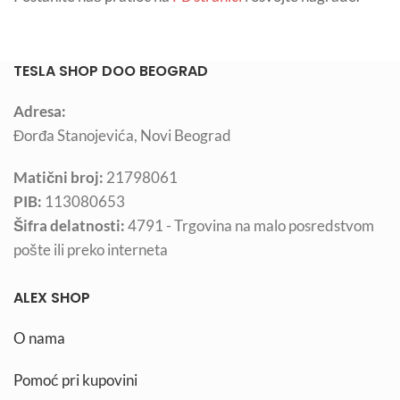
TESLA SHOP DOO BEOGRAD
Adresa:
Đorđa Stanojevića, Novi Beograd
Matični broj:
21798061
PIB:
113080653
Šifra delatnosti:
4791 - Trgovina na malo posredstvom
pošte ili preko interneta
ALEX SHOP
O nama
Pomoć pri kupovini