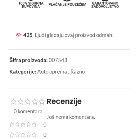
425
Ljudi gledaju ovaj proizvod odmah!
Šifra proizvoda:
007543
Kategorije:
Auto oprema
,
Razno
Recenzije
0 komentara
Još nema komentara.
0
0