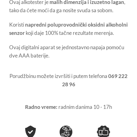
Ovaj alkotester je
malih dimenzija i izuzetno lagan
,
tako da ćete moći da ga nosite svuda sa sobom.
Koristi
napredni poluprovodnički oksidni alkoholni
senzor
koji daje 100% tačne rezultate merenja.
Ovaj digitalni aparat se jednostavno napaja pomoću
dve AAA baterije.
Porudžbinu možete izvršiti i putem telefona
069 222
28 96
Radno vreme:
radnim danima 10 - 17h