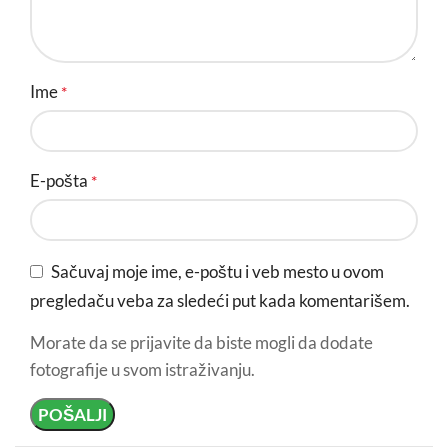
Ime
*
E-pošta
*
Sačuvaj moje ime, e-poštu i veb mesto u ovom
pregledaču veba za sledeći put kada komentarišem.
Morate da se prijavite da biste mogli da dodate
fotografije u svom istraživanju.