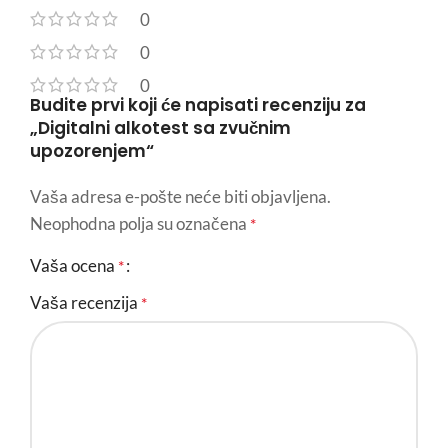
0
0
0
Budite prvi koji će napisati recenziju za
„Digitalni alkotest sa zvučnim
upozorenjem“
Vaša adresa e-pošte neće biti objavljena.
Neophodna polja su označena
*
Vaša ocena
*
Vaša recenzija
*