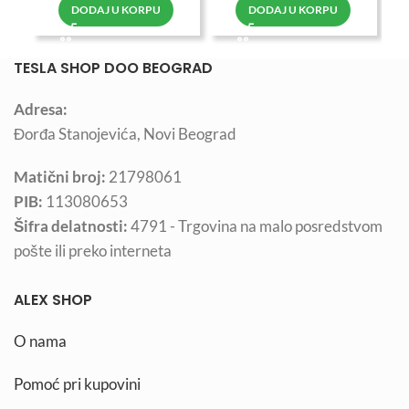
DODAJ U KORPU
DODAJ U KORPU
TESLA SHOP DOO BEOGRAD
Adresa:
Đorđa Stanojevića, Novi Beograd
Matični broj:
21798061
PIB:
113080653
Šifra delatnosti:
4791 - Trgovina na malo posredstvom
pošte ili preko interneta
ALEX SHOP
O nama
Pomoć pri kupovini