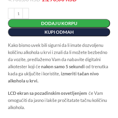
DODAJ U KORPU
KUPI ODMAH
Kako bismo uvek bili sigurni da li imate dozvoljenu
količinu alkohola u krvi i znali da li možete bezbedno
da vozite, predlažemo Vam da nabavite digitalni
alkotester koji će
nakon samo 5 sekundi
od trenutka
kada ga uključite i koristite,
izmeriti tačan nivo
alkohola u krvi.
LCD ekran
sa pozadinskim osvetljenjem
će Vam
omogućiti da jasno i lakše pročitatate tačnu količinu
alkohola.