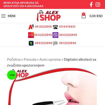
BESPLATNA ISPORUKA ZA
IZNOS VEĆI OD 4.000 DINARA
0
MENI
0,00
RSD
0612222896
0114419601
0642222896
0642222896
0692222896
0612222896
Početna
»
Ponuda
»
Auto oprema
»
Digitalni alkotest sa
zvučnim upozorenjem
-74%