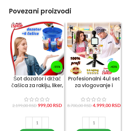
Povezani proizvodi
-55%
-43%
Šot dozator i držač
Profesionalni 4u1 set
D
čašica za rakiju, liker,
za vlogovanje i
tekilu, koktel…
STRIMOVANJE Uživo
7.5
999,00
RSD
4.999,00
RSD
2.199,00
RSD
8.700,00
RSD