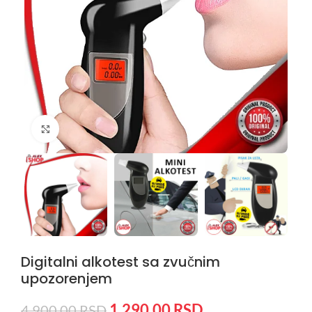
Kliknite da uvećate
Digitalni alkotest sa zvučnim
upozorenjem
1.290,00
RSD
4.900,00
RSD