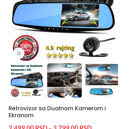
Kliknite da uvećate
Retrovizor sa Dualnom Kamerom i
Ekranom
2.499,00
RSD
–
3.799,00
RSD