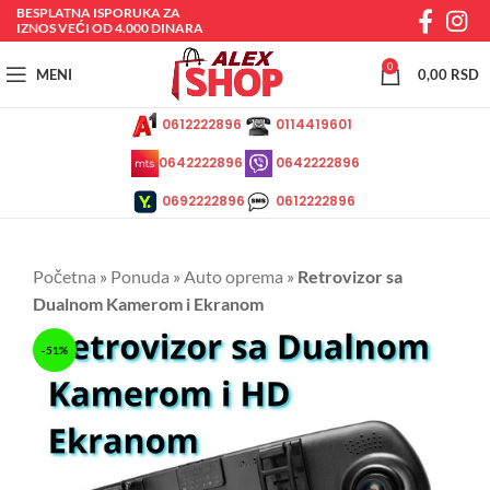
BESPLATNA ISPORUKA ZA
IZNOS VEĆI OD 4.000 DINARA
0
MENI
0,00
RSD
0612222896
0114419601
0642222896
0642222896
0692222896
0612222896
Početna
»
Ponuda
»
Auto oprema
»
Retrovizor sa
Dualnom Kamerom i Ekranom
-51%