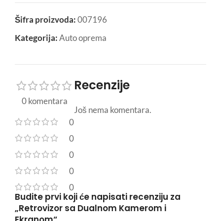
Šifra proizvoda:
007196
Kategorija:
Auto oprema
Recenzije
0 komentara
Još nema komentara.
0
0
0
0
0
Budite prvi koji će napisati recenziju za
„Retrovizor sa Dualnom Kamerom i
Ekranom“