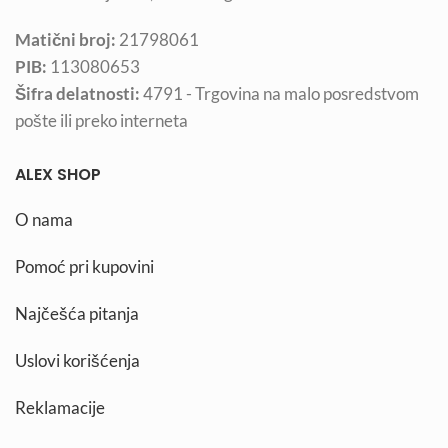
Matični broj:
21798061
PIB:
113080653
Šifra delatnosti:
4791 - Trgovina na malo posredstvom
pošte ili preko interneta
ALEX SHOP
O nama
Pomoć pri kupovini
Najčešća pitanja
Uslovi korišćenja
Reklamacije