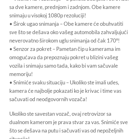
sa dve kamere, prednjom i zadnjom. Obe kamere
snimaju u visokoj 1080p rezoluciji!
• Širok ugao snimanja – Obe kamere će obuhvatiti
sve što se dešava oko vašeg automobila zahvaljujući
neverovatno širokom uglu snimanja od čak 170º!
• Senzor za pokret – Pametan čip u kamerama im
omogućava da prepoznaju pokret u blizini vašeg
vozila i snimaju samo tada, kako bi vam sačuvale
memoriju!
• Snimiće svaku situaciju – Ukoliko ste imali udes,
kamera će najbolje pokazati ko je krivac i time vas
sačuvati od neodgovornih vozača!
Ukoliko ste savestan vozač, ovaj retrovizor sa
dualnom kamerom je prava stvar za vas. Snimiće sve
što se dešava na putu i sačuvati vas od nepoželjnih
situacija!