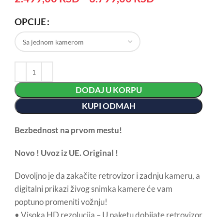
OPCIJE
DODAJ U KORPU
KUPI ODMAH
Bezbednost na prvom mestu!
Novo ! Uvoz iz UE. Original !
Dovoljno je da zakačite retrovizor i zadnju kameru, a
digitalni prikazi živog snimka kamere će vam
poptuno promeniti vožnju!
• Visoka HD rezolucija – U paketu dobijate retrovizor