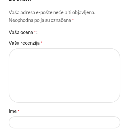
Vaša adresa e-pošte neće biti objavljena.
Neophodna polja su označena
*
Vaša ocena
*
Vaša recenzija
*
Ime
*