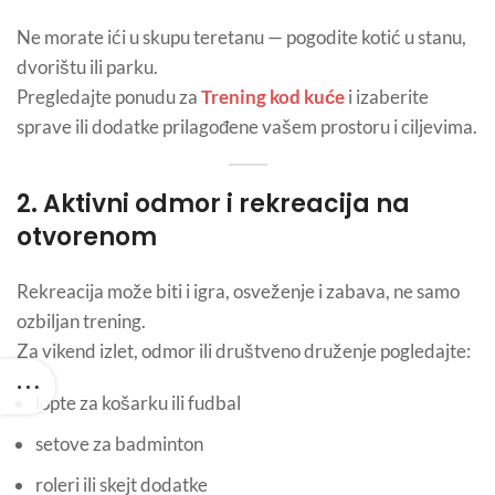
Ne morate ići u skupu teretanu — pogodite kotić u stanu,
dvorištu ili parku.
Pregledajte ponudu za
Trening kod kuće
i izaberite
sprave ili dodatke prilagođene vašem prostoru i ciljevima.
2. Aktivni odmor i rekreacija na
otvorenom
Rekreacija može biti i igra, osveženje i zabava, ne samo
ozbiljan trening.
Za vikend izlet, odmor ili društveno druženje pogledajte:
lopte za košarku ili fudbal
setove za badminton
roleri ili skejt dodatke