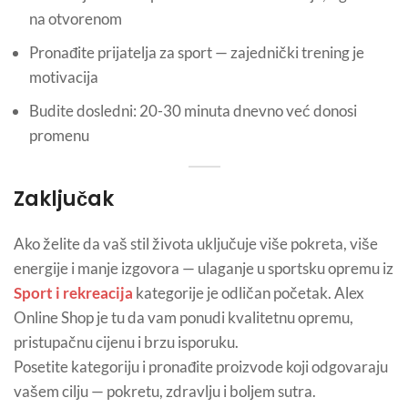
na otvorenom
Pronađite prijatelja za sport — zajednički trening je
motivacija
Budite dosledni: 20-30 minuta dnevno već donosi
promenu
Zaključak
Ako želite da vaš stil života uključuje više pokreta, više
energije i manje izgovora — ulaganje u sportsku opremu iz
Sport i rekreacija
kategorije je odličan početak. Alex
Online Shop je tu da vam ponudi kvalitetnu opremu,
pristupačnu cijenu i brzu isporuku.
Posetite kategoriju i pronađite proizvode koji odgovaraju
vašem cilju — pokretu, zdravlju i boljem sutra.