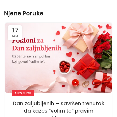
Njene Poruke
17
JAN
ALEX SHOP
Dan zaljubljenih – savršen trenutak
da kažeš “volim te” pravim