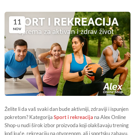
11
NOV
Želite li da vaš svaki dan bude aktivniji, zdraviji i ispunjen
pokretom? Kategorija
Sport i rekreacija
na Alex Online
Shop-u nudi širok izbor proizvoda koji olakšavaju trening
kod kuće, rekreaciju na otvorenom, ali i sportsku zabavu.