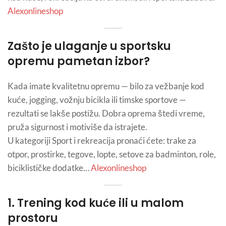
Alexonlineshop
Zašto je ulaganje u sportsku
opremu pametan izbor?
Kada imate kvalitetnu opremu — bilo za vežbanje kod
kuće, jogging, vožnju bicikla ili timske sportove —
rezultati se lakše postižu. Dobra oprema štedi vreme,
pruža sigurnost i motiviše da istrajete.
U kategoriji Sport i rekreacija pronaći ćete: trake za
otpor, prostirke, tegove, lopte, setove za badminton, role,
biciklističke dodatke…
Alexonlineshop
1. Trening kod kuće ili u malom
prostoru