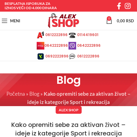
BESPLATNA ISPORUKA ZA
IZNOS VEĆI OD 4.000 DINARA
0
MENI
0,00
RSD
0612222896
0114419601
0642222896
0642222896
0692222896
0612222896
Blog
Početna
»
Blog
»
Kako opremiti sebe za aktivan život –
ideje iz kategorije Sport i rekreacija
ALEX SHOP
Kako opremiti sebe za aktivan život –
ideje iz kategorije Sport i rekreacija