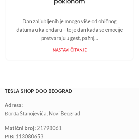
poklonom
Dan zaljubljenih je mnogo više od običnog
datuma u kalendaru – to je dan kada se emocije
pretvaraju u gest, pažnj...
NASTAVI ČITANJE
TESLA SHOP DOO BEOGRAD
Adresa:
Đorđa Stanojevića, Novi Beograd
Matični broj:
21798061
PIB:
113080653