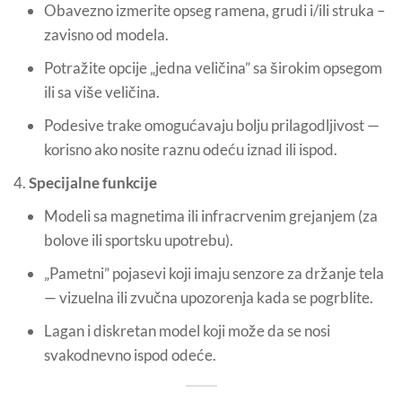
Obavezno izmerite opseg ramena, grudi i/ili struka –
zavisno od modela.
Potražite opcije „jedna veličina” sa širokim opsegom
ili sa više veličina.
Podesive trake omogućavaju bolju prilagodljivost —
korisno ako nosite raznu odeću iznad ili ispod.
Specijalne funkcije
Modeli sa magnetima ili infracrvenim grejanjem (za
bolove ili sportsku upotrebu).
„Pametni” pojasevi koji imaju senzore za držanje tela
— vizuelna ili zvučna upozorenja kada se pogrblite.
Lagan i diskretan model koji može da se nosi
svakodnevno ispod odeće.