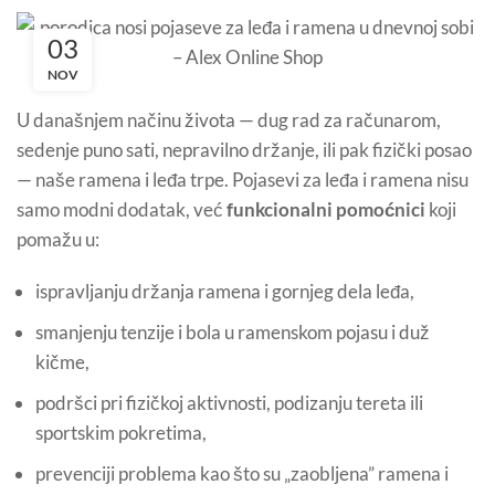
03
NOV
U današnjem načinu života — dug rad za računarom,
sedenje puno sati, nepravilno držanje, ili pak fizički posao
— naše ramena i leđa trpe. Pojasevi za leđa i ramena nisu
samo modni dodatak, već
funkcionalni pomoćnici
koji
pomažu u:
ispravljanju držanja ramena i gornjeg dela leđa,
smanjenju tenzije i bola u ramenskom pojasu i duž
kičme,
podršci pri fizičkoj aktivnosti, podizanju tereta ili
sportskim pokretima,
prevenciji problema kao što su „zaobljena” ramena i