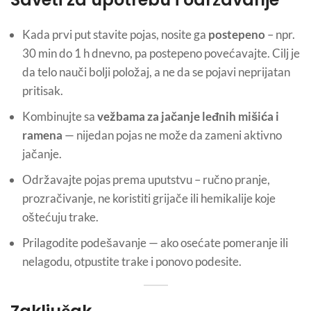
Kada prvi put stavite pojas, nosite ga
postepeno
– npr.
30 min do 1 h dnevno, pa postepeno povećavajte. Cilj je
da telo nauči bolji položaj, a ne da se pojavi neprijatan
pritisak.
Kombinujte sa
vežbama za jačanje leđnih mišića i
ramena
— nijedan pojas ne može da zameni aktivno
jačanje.
Održavajte pojas prema uputstvu – ručno pranje,
prozračivanje, ne koristiti grijače ili hemikalije koje
oštećuju trake.
Prilagodite podešavanje — ako osećate pomeranje ili
nelagodu, otpustite trake i ponovo podesite.