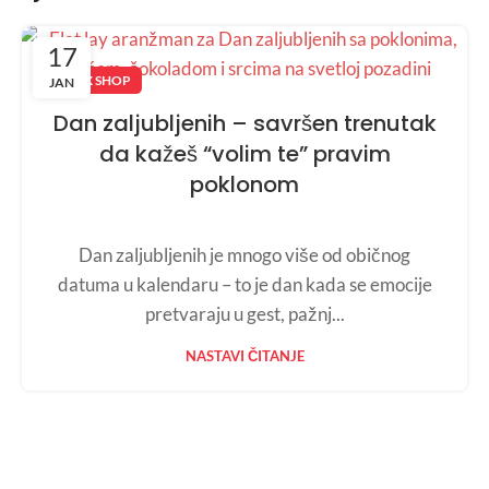
17
ALEX SHOP
JAN
Dan zaljubljenih – savršen trenutak
da kažeš “volim te” pravim
poklonom
Dan zaljubljenih je mnogo više od običnog
datuma u kalendaru – to je dan kada se emocije
pretvaraju u gest, pažnj...
NASTAVI ČITANJE