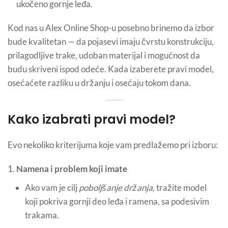
ukočeno gornje leđa.
Kod nas u Alex Online Shop-u posebno brinemo da izbor
bude kvalitetan — da pojasevi imaju čvrstu konstrukciju,
prilagodljive trake, udoban materijal i mogućnost da
budu skriveni ispod odeće. Kada izaberete pravi model,
osećaćete razliku u držanju i osećaju tokom dana.
Kako izabrati pravi model?
Evo nekoliko kriterijuma koje vam predlažemo pri izboru:
Namena i problem koji imate
Ako vam je cilj
poboljšanje držanja
, tražite model
koji pokriva gornji deo leđa i ramena, sa podesivim
trakama.