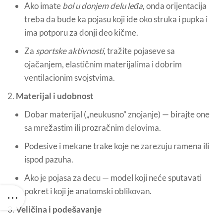
Ako imate
bol u donjem delu leđa
, onda orijentacija
treba da bude ka pojasu koji ide oko struka i pupka i
ima potporu za donji deo kičme.
Za
sportske aktivnosti
, tražite pojaseve sa
ojačanjem, elastičnim materijalima i dobrim
ventilacionim svojstvima.
Materijal i udobnost
Dobar materijal („neukusno” znojanje) — birajte one
sa mrežastim ili prozračnim delovima.
Podesive i mekane trake koje ne zarezuju ramena ili
ispod pazuha.
Ako je pojasa za decu — model koji neće sputavati
pokret i koji je anatomski oblikovan.
Veličina i podešavanje