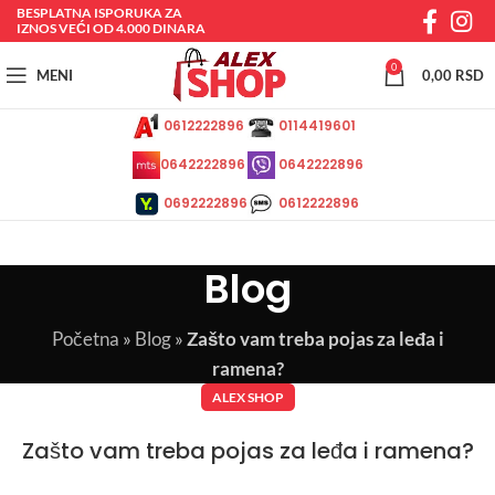
BESPLATNA ISPORUKA ZA
IZNOS VEĆI OD 4.000 DINARA
0
MENI
0,00
RSD
0612222896
0114419601
0642222896
0642222896
0692222896
0612222896
Blog
Početna
»
Blog
»
Zašto vam treba pojas za leđa i
ramena?
ALEX SHOP
Zašto vam treba pojas za leđa i ramena?