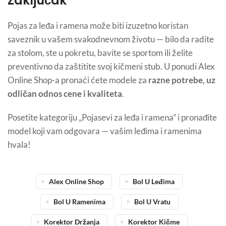
Zaključak
Pojas za leđa i ramena može biti izuzetno koristan
saveznik u vašem svakodnevnom životu — bilo da radite
za stolom, ste u pokretu, bavite se sportom ili želite
preventivno da zaštitite svoj kičmeni stub. U ponudi Alex
Online Shop-a pronaći ćete modele za
razne potrebe, uz
odličan odnos cene i kvaliteta
.
Posetite kategoriju „Pojasevi za leđa i ramena” i pronađite
model koji vam odgovara — vašim leđima i ramenima
hvala!
Alex Online Shop
Bol U Leđima
Bol U Ramenima
Bol U Vratu
Korektor Držanja
Korektor Kičme