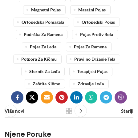
Magnetni Pojas
Masažni Pojas
Ortopedska Pomagala
Ortopedski Pojas
Podrška Za Ramena
Pojas Protiv Bola
Pojas Za Leđa
Pojas Za Ramena
Potpora Za Kičmu
Pravilno Držanje Tela
Steznik Za Leđa
Terapijski Pojas
Zaštita Kičme
Zdravlje Leđa
Više novi
Stariji
Njene Poruke