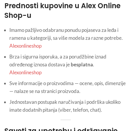
Prednosti kupovine u Alex Online
Shop-u
Imamo pažljivo odabranu ponudu pojaseva za leđa i
ramena u kategoriji, sa više modela za razne potrebe.
Alexonlineshop
Brza i sigurna isporuka, a za porudžbine iznad
određenog iznosa dostava je
besplatna
.
Alexonlineshop
Sve informacije o proizvodima — ocene, opis, dimenzije
— nalaze se na stranici proizvoda.
Jednostavan postupak naručivanja i podrška ukoliko
imate dodatnih pitanja (viber, telefon, chat).
Saveti za upotrebu i održavanje