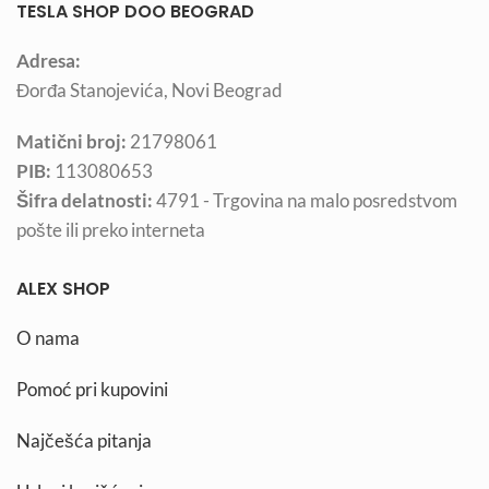
TESLA SHOP DOO BEOGRAD
Adresa:
Đorđa Stanojevića, Novi Beograd
Matični broj:
21798061
PIB:
113080653
Šifra delatnosti:
4791 - Trgovina na malo posredstvom
pošte ili preko interneta
ALEX SHOP
O nama
Pomoć pri kupovini
Najčešća pitanja