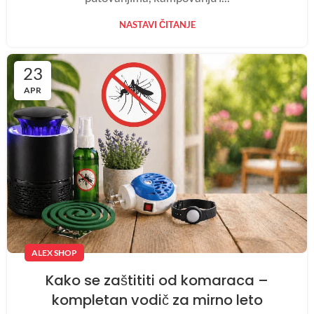
NASTAVI ČITANJE
23
APR
ALEX SHOP
Kako se zaštititi od komaraca –
kompletan vodič za mirno leto