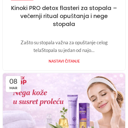
Kinoki PRO detox flasteri za stopala –
večernji ritual opuštanja i nege
stopala
Zašto su stopala važna za opuštanje celog
telaStopala su jedan od najo...
NASTAVI ČITANJE
08
MAR