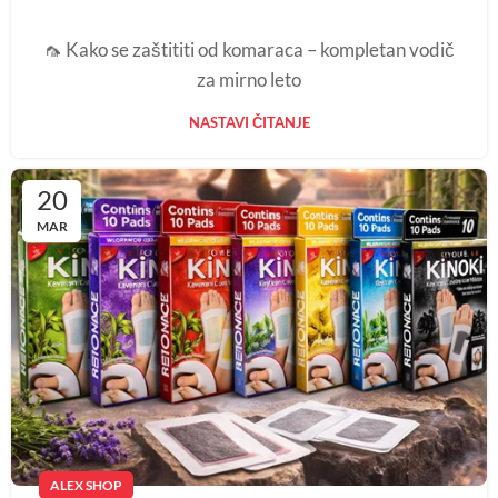
🦟 Kako se zaštititi od komaraca – kompletan vodič
za mirno leto
NASTAVI ČITANJE
20
MAR
ALEX SHOP