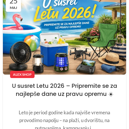
25
MAJ
ALEX SHOP
U susret Letu 2026 – Pripremite se za
najlepše dane uz pravu opremu ☀️
Leto je period godine kada najviše vremena
provodimo napolju – na plaži, u dvorištu, na
putovanjima, kampovanju i...