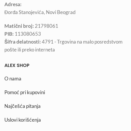
Adresa:
Đorđa Stanojevića, Novi Beograd
Matični broj:
21798061
PIB:
113080653
Šifra delatnosti:
4791 - Trgovina na malo posredstvom
pošte ili preko interneta
ALEX SHOP
O nama
Pomoć pri kupovini
Najčešća pitanja
Uslovi korišćenja