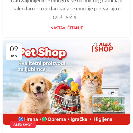
Dan zaljubljenih je mnogo više od običnog datuma u
kalendaru – to je dan kada se emocije pretvaraju u
gest, pažnj...
NASTAVI ČITANJE
09
JAN
ALEX SHOP