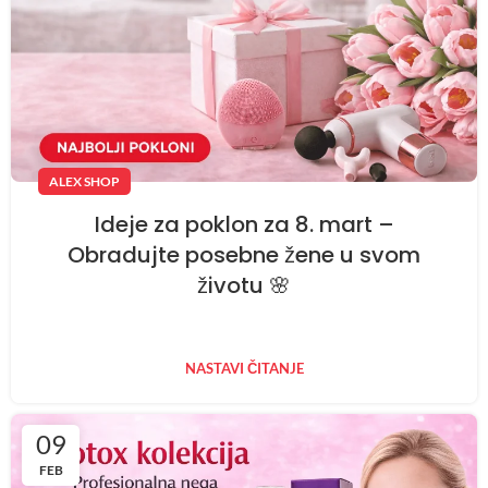
ALEX SHOP
Ideje za poklon za 8. mart –
Obradujte posebne žene u svom
životu 🌸
NASTAVI ČITANJE
09
FEB