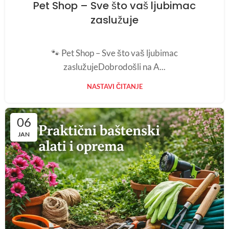
Pet Shop – Sve što vaš ljubimac
zaslužuje
🐾 Pet Shop – Sve što vaš ljubimac
zaslužujeDobrodošli na A...
NASTAVI ČITANJE
06
JAN