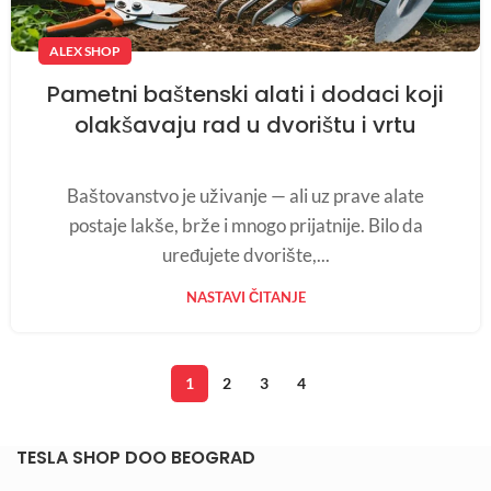
ALEX SHOP
Pametni baštenski alati i dodaci koji
olakšavaju rad u dvorištu i vrtu
Baštovanstvo je uživanje — ali uz prave alate
postaje lakše, brže i mnogo prijatnije. Bilo da
uređujete dvorište,...
NASTAVI ČITANJE
1
2
3
4
TESLA SHOP DOO BEOGRAD