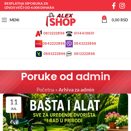
BESPLATNA ISPORUKA ZA
IZNOS VEĆI OD 4.000 DINARA
0
MENI
0,00
RSD
0612222896
0114419601
0642222896
0642222896
0692222896
0612222896
Poruke od
admin
Početna
»
Arhiva za admin
11
JUL