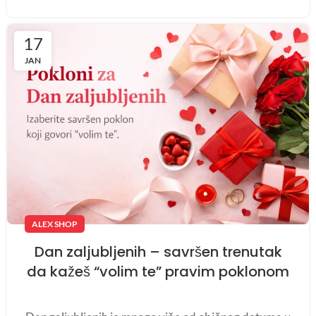
17
JAN
ALEX SHOP
Dan zaljubljenih – savršen trenutak
da kažeš “volim te” pravim poklonom