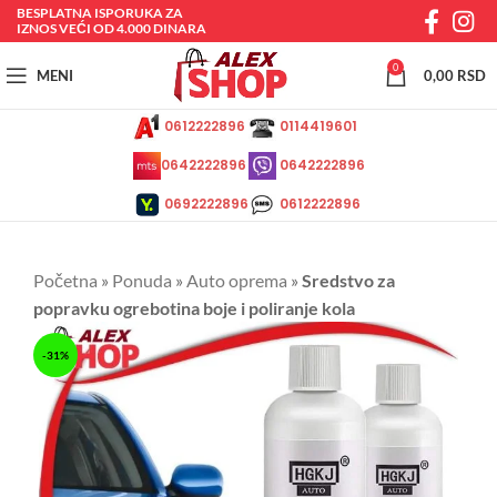
BESPLATNA ISPORUKA ZA
IZNOS VEĆI OD 4.000 DINARA
0
MENI
0,00
RSD
0612222896
0114419601
0642222896
0642222896
0692222896
0612222896
Početna
»
Ponuda
»
Auto oprema
»
Sredstvo za
popravku ogrebotina boje i poliranje kola
-31%