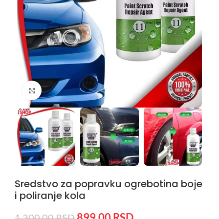
Kliknite da uvećate
Sredstvo za popravku ogrebotina boje
i poliranje kola
899,00
RSD
1.300,00
RSD