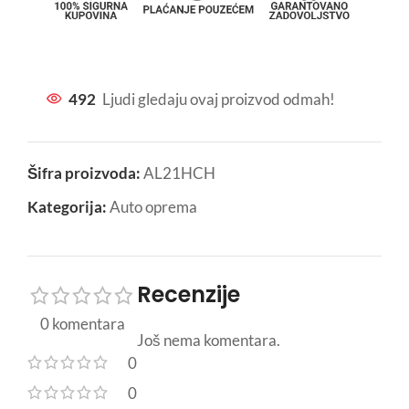
492
Ljudi gledaju ovaj proizvod odmah!
Šifra proizvoda:
AL21HCH
Kategorija:
Auto oprema
Recenzije
0 komentara
Još nema komentara.
0
0