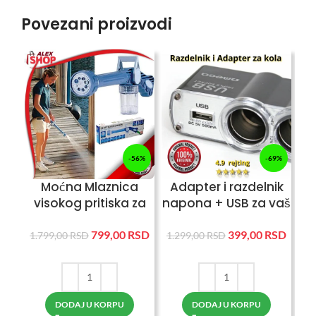
Povezani proizvodi
-56%
-69%
Moćna Mlaznica
Adapter i razdelnik
RE
visokog pritiska za
napona + USB za vaš
pranje i čišćenje
auto
ro
799,00
RSD
399,00
RSD
1.799,00
RSD
1.299,00
RSD
3.5
DODAJ U KORPU
DODAJ U KORPU