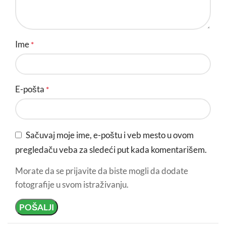
Ime
*
E-pošta
*
Sačuvaj moje ime, e-poštu i veb mesto u ovom
pregledaču veba za sledeći put kada komentarišem.
Morate da se prijavite da biste mogli da dodate
fotografije u svom istraživanju.