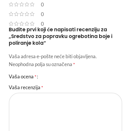
0
0
0
Budite prvi koji će napisati recenziju za
„Sredstvo za popravku ogrebotina boje i
poliranje kola“
Vaša adresa e-pošte neće biti objavljena.
Neophodna polja su označena
*
Vaša ocena
*
Vaša recenzija
*