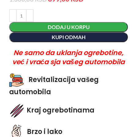
DODAJ U KORPU
KUPI ODMAH
Ne samo da uklanja ogrebotine,
već i vraća sja vašeg automobila
Revitalizacija vašeg
automobila
Kraj ogrebotinama
Brzo i lako