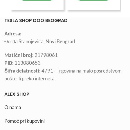
TESLA SHOP DOO BEOGRAD
Adresa:
Đorđa Stanojevića, Novi Beograd
Matični broj:
21798061
PIB:
113080653
Šifra delatnosti:
4791 - Trgovina na malo posredstvom
pošte ili preko interneta
ALEX SHOP
O nama
Pomoć pri kupovini