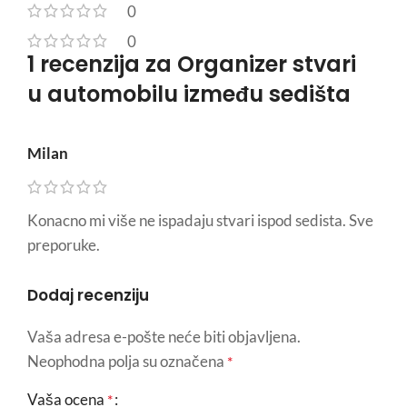
0
0
1 recenzija za
Organizer stvari
u automobilu između sedišta
Milan
Konacno mi više ne ispadaju stvari ispod sedista. Sve
preporuke.
Dodaj recenziju
Vaša adresa e-pošte neće biti objavljena.
Neophodna polja su označena
*
Vaša ocena
*