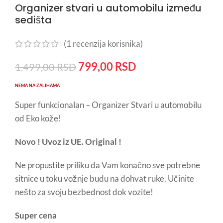
Organizer stvari u automobilu između
sedišta
(
1
recenzija korisnika)
799,00
RSD
1.499,00
RSD
NEMA NA ZALIHAMA
Super funkcionalan – Organizer Stvari u automobilu
od Eko kože!
Novo ! Uvoz iz UE. Original !
Ne propustite priliku da Vam konačno sve potrebne
sitnice u toku vožnje budu na dohvat ruke. Učinite
nešto za svoju bezbednost dok vozite!
Super cena