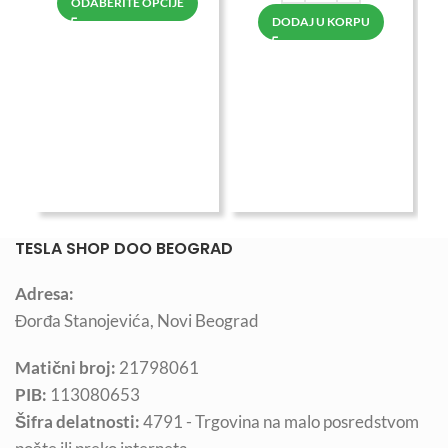
ODABERITE OPCIJE
Du
DODAJ U KORPU
TESLA SHOP DOO BEOGRAD
Adresa:
Đorđa Stanojevića, Novi Beograd
Matični broj:
21798061
PIB:
113080653
Šifra delatnosti:
4791 - Trgovina na malo posredstvom