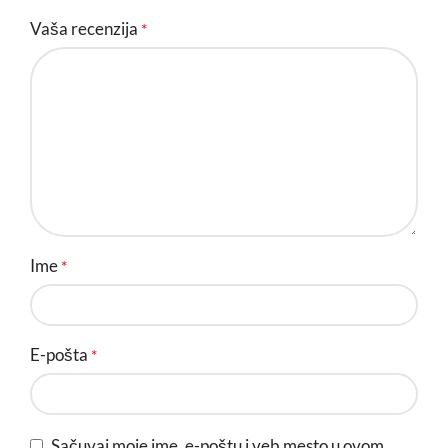
Vaša recenzija
*
Ime
*
E-pošta
*
Sačuvaj moje ime, e-poštu i veb mesto u ovom