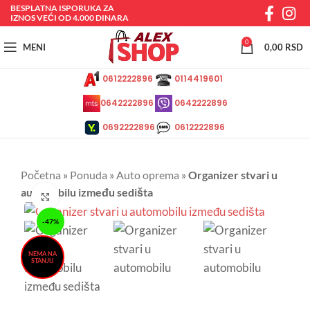
BESPLATNA ISPORUKA ZA
IZNOS VEĆI OD 4.000 DINARA
0
MENI
0,00
RSD
0612222896
0114419601
0642222896
0642222896
0692222896
0612222896
Početna
»
Ponuda
»
Auto oprema
»
Organizer stvari u
automobilu između sedišta
Kliknite da uvećate
-47%
NEMA NA
STANJU