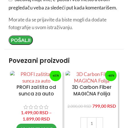
pregledaču veba za sledeći put kada komentarišem.
Morate da se prijavite da biste mogli da dodate
fotografije u svom istraživanju.
Povezani proizvodi
-61%
-60%
PROFI zaštita od
3D Carbon Fiber
sunca za auto
MAGIČNA Folija
799,00
RSD
2.000,00
RSD
1.499,00
RSD
–
1.899,00
RSD