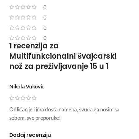
0
0
0
0
1 recenzija za
Multifunkcionalni švajcarski
nož za preživljavanje 15 u 1
Nikola Vukovic
Odličan je i ima dosta namena, svuda ga nosim sa
sobom, sve preporuke!
Dodaj recenziju