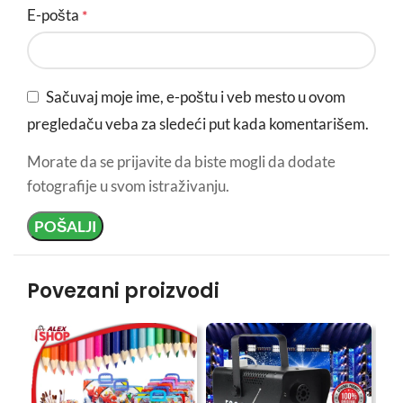
E-pošta
*
Sačuvaj moje ime, e-poštu i veb mesto u ovom
pregledaču veba za sledeći put kada komentarišem.
Morate da se prijavite da biste mogli da dodate
fotografije u svom istraživanju.
Povezani proizvodi