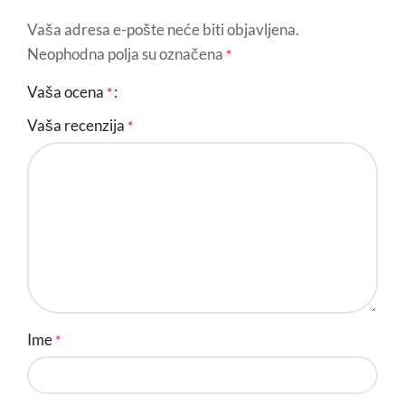
Vaša adresa e-pošte neće biti objavljena.
Neophodna polja su označena
*
Vaša ocena
*
Vaša recenzija
*
Ime
*