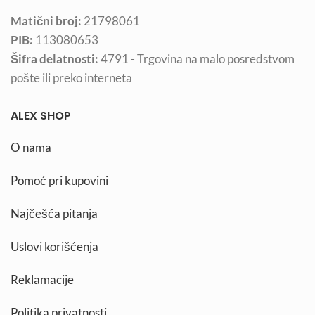
Matični broj:
21798061
PIB:
113080653
Šifra delatnosti:
4791 - Trgovina na malo posredstvom
pošte ili preko interneta
ALEX SHOP
O nama
Pomoć pri kupovini
Najčešća pitanja
Uslovi korišćenja
Reklamacije
Politika privatnosti