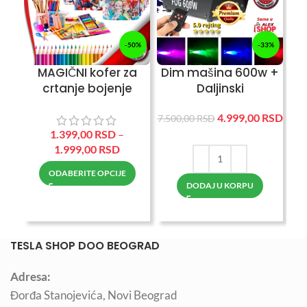
-50%
-33%
MAGIČNI kofer za
Dim mašina 600w +
crtanje bojenje
Daljinski
učenje i igranje sa
4.999,00
RSD
preko 200delova
7.500,00
RSD
3.7
1.399,00
RSD
–
1.999,00
RSD
ODABERITE OPCIJE
DODAJ U KORPU
TESLA SHOP DOO BEOGRAD
Adresa:
Đorđa Stanojevića, Novi Beograd