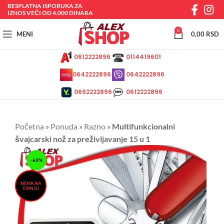
BESPLATNA ISPORUKA ZA
IZNOS VEĆI OD 4.000 DINARA
0
MENI
0,00
RSD
0612222896
0114419601
0642222896
0642222896
0692222896
0612222896
Početna
»
Ponuda
»
Razno
»
Multifunkcionalni
švajcarski nož za preživljavanje 15 u 1
-69%
NEMA NA
STANJU