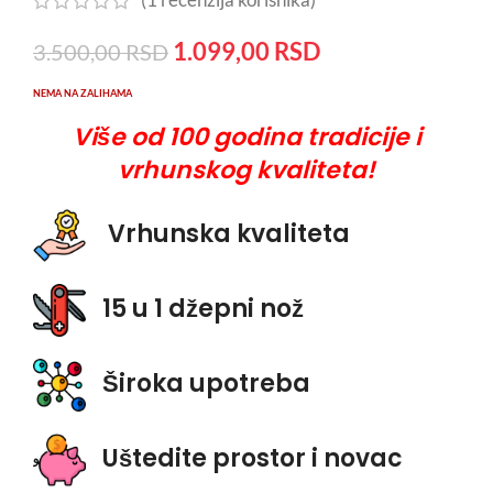
(
1
recenzija korisnika)
1.099,00
RSD
3.500,00
RSD
NEMA NA ZALIHAMA
Više od 100 godina tradicije i
vrhunskog kvaliteta!
Vrhunska kvaliteta
15 u 1 džepni nož
Široka upotreba
Uštedite prostor i novac