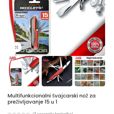
Kliknite da uvećate
Multifunkcionalni švajcarski nož za
preživljavanje 15 u 1