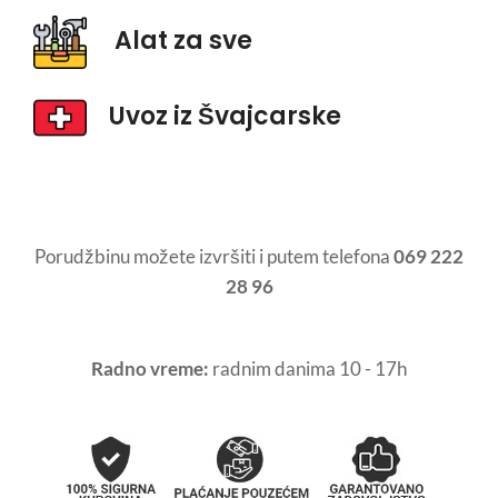
Alat za sve
Uvoz iz Švajcarske
Porudžbinu možete izvršiti i putem telefona
069 222
28 96
Radno vreme:
radnim danima 10 - 17h