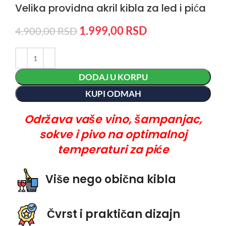
Velika providna akril kibla za led i pića
1.999,00
RSD
4.900,00
RSD
DODAJ U KORPU
KUPI ODMAH
Održava vaše vino, šampanjac,
sokve i pivo na optimalnoj
temperaturi za piće
Više nego obična kibla
Čvrst i praktičan dizajn