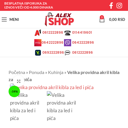
BESPLATNA ISPORUKA ZA
IZNOS VEĆI OD 4.000 DINARA
0
MENI
0,00
RSD
0612222896
0114419601
0642222896
0642222896
0692222896
0612222896
Početna
»
Ponuda
»
Kuhinja
»
Velika providna akril kibla
za led i pića
Kliknite da uvećate
-59%