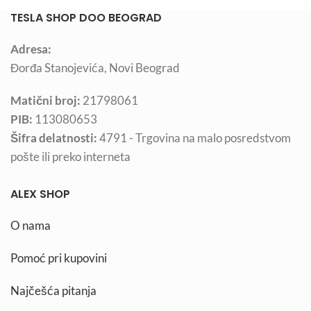
TESLA SHOP DOO BEOGRAD
Adresa:
Đorđa Stanojevića, Novi Beograd
Matični broj:
21798061
PIB:
113080653
Šifra delatnosti:
4791 - Trgovina na malo posredstvom
pošte ili preko interneta
ALEX SHOP
O nama
Pomoć pri kupovini
Najčešća pitanja