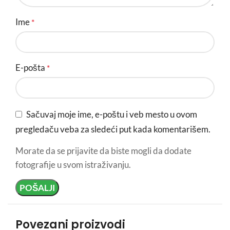
Ime
*
E-pošta
*
Sačuvaj moje ime, e-poštu i veb mesto u ovom
pregledaču veba za sledeći put kada komentarišem.
Morate da se prijavite da biste mogli da dodate
fotografije u svom istraživanju.
Povezani proizvodi