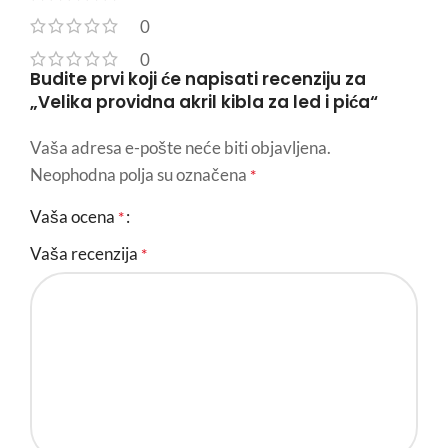
0
0
Budite prvi koji će napisati recenziju za
„Velika providna akril kibla za led i pića“
Vaša adresa e-pošte neće biti objavljena.
Neophodna polja su označena
*
Vaša ocena
*
Vaša recenzija
*