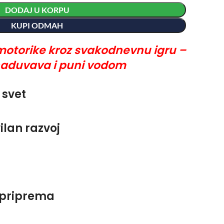
DODAJ U KORPU
KUPI ODMAH
motorike kroz svakodnevnu igru –
naduvava i puni vodom
 svet
lan razvoj
priprema