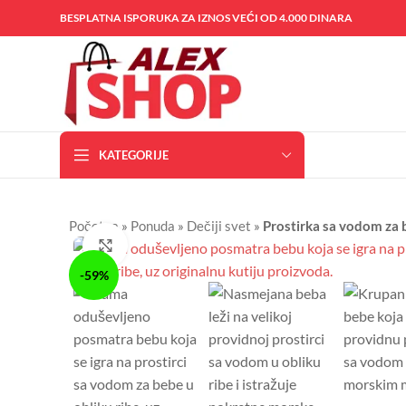
BESPLATNA ISPORUKA ZA IZNOS VEĆI OD 4.000 DINARA
KATEGORIJE
Početna
»
Ponuda
»
Dečiji svet
»
Prostirka sa vodom za 
Kliknite da uvećate
-59%