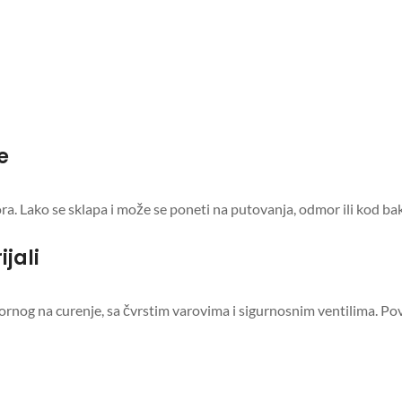
e
a. Lako se sklapa i može se poneti na putovanja, odmor ili kod bak
jali
ornog na curenje, sa čvrstim varovima i sigurnosnim ventilima. Površ