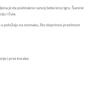
jena je da podstakne razvoj bebe kroz igru. Šarene
ju i čula.
 u položaju na stomaku, što doprinosi pravilnom
enje i prve korake.