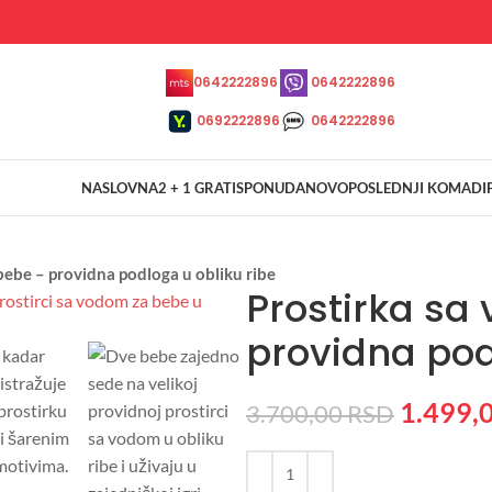
0642222896
0642222896
0692222896
0642222896
NASLOVNA
2 + 1 GRATIS
PONUDA
NOVO
POSLEDNJI KOMADI
bebe – providna podloga u obliku ribe
Prostirka sa
providna pod
1.499,
3.700,00
RSD