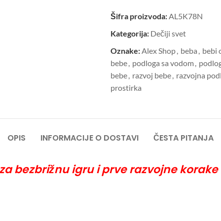
Šifra proizvoda:
AL5K78N
Kategorija:
Dečiji svet
Oznake:
Alex Shop
,
beba
,
bebi
bebe
,
podloga sa vodom
,
podlog
bebe
,
razvoj bebe
,
razvojna pod
prostirka
OPIS
INFORMACIJE O DOSTAVI
ČESTA PITANJA
 za bezbrižnu igru i prve razvojne korak