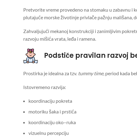
Pretvorite vreme provedeno na stomaku u zabavnu i kor
plutajuće morske životinje privlače pažnju mališana, dok
Zahvaljujući mekanoj konstrukciji i zanimljivim pokre
razvoju mišića vrata, leđa i ramena.
Podstiče pravilan razvoj b
Prostirka je idealna za tzv.
tummy time
, period kada be
Istovremeno razvija:
koordinaciju pokreta
motoriku šaka i prstića
koordinaciju oko–ruka
vizuelnu percepciju