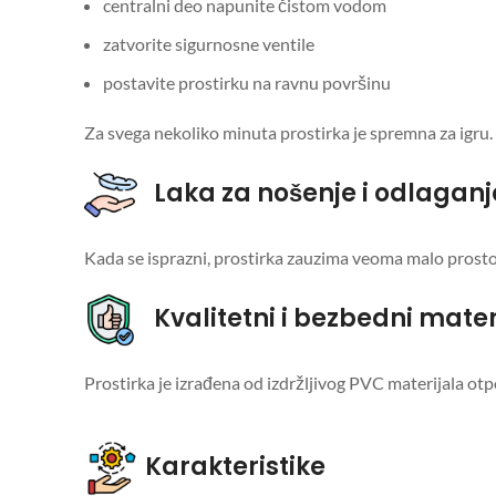
centralni deo napunite čistom vodom
zatvorite sigurnosne ventile
postavite prostirku na ravnu površinu
Za svega nekoliko minuta prostirka je spremna za igru.
Laka za nošenje i odlaganj
Kada se isprazni, prostirka zauzima veoma malo prostor
Kvalitetni i bezbedni materi
Prostirka je izrađena od izdržljivog PVC materijala otp
Karakteristike