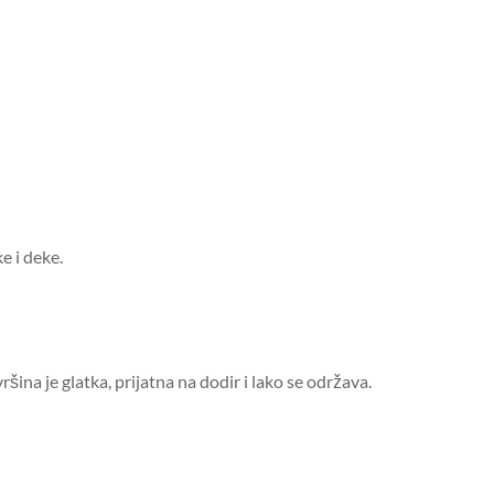
e i deke.
ina je glatka, prijatna na dodir i lako se održava.