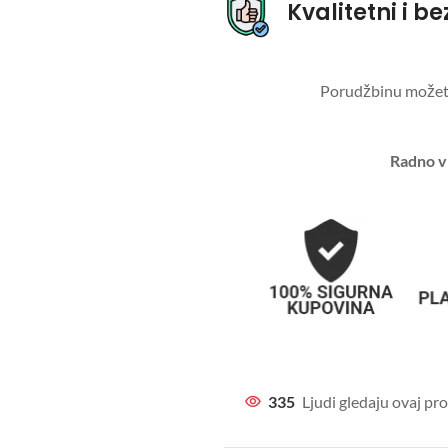
Kvalitetni i b
Porudžbinu možete 
Radno v
335
Ljudi gledaju ovaj p