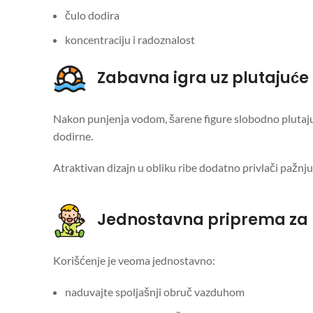
čulo dodira
koncentraciju i radoznalost
Zabavna igra uz plutajuće 
Nakon punjenja vodom, šarene figure slobodno plutaju 
dodirne.
Atraktivan dizajn u obliku ribe dodatno privlači pažnju i
Jednostavna priprema za k
Korišćenje je veoma jednostavno:
naduvajte spoljašnji obruč vazduhom