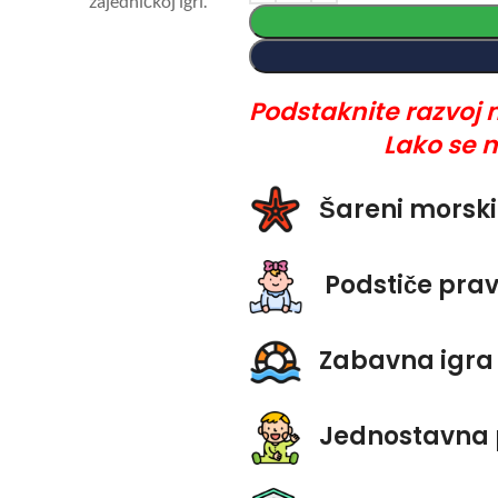
Podstaknite razvoj 
Lako se 
Šareni morski
Podstiče pravi
Zabavna igra
Jednostavna 