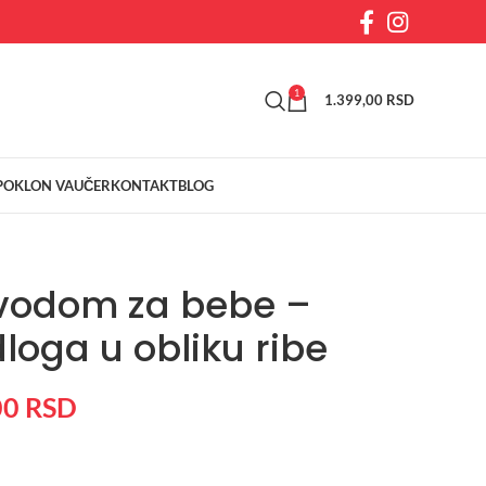
1
1.399,00
RSD
POKLON VAUČER
KONTAKT
BLOG
 vodom za bebe –
loga u obliku ribe
00
RSD