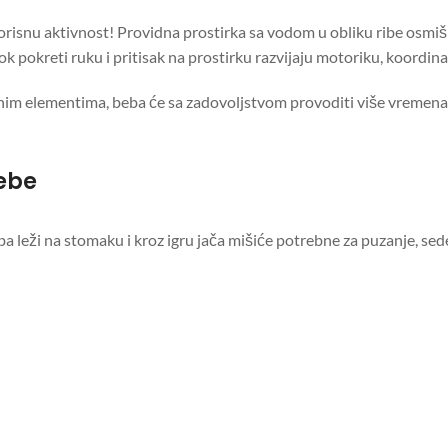
isnu aktivnost! Providna prostirka sa vodom u obliku ribe osmišl
 pokreti ruku i pritisak na prostirku razvijaju motoriku, koordinaci
tnim elementima, beba će sa zadovoljstvom provoditi više vremena
ebe
ba leži na stomaku i kroz igru jača mišiće potrebne za puzanje, sed