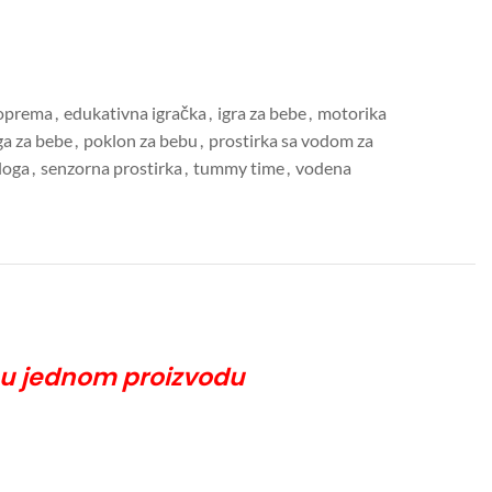
 oprema
,
edukativna igračka
,
igra za bebe
,
motorika
a za bebe
,
poklon za bebu
,
prostirka sa vodom za
loga
,
senzorna prostirka
,
tummy time
,
vodena
e u jednom proizvodu