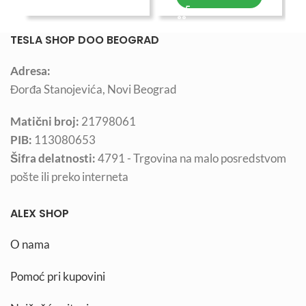
TESLA SHOP DOO BEOGRAD
Adresa:
Đorđa Stanojevića, Novi Beograd
Matični broj:
21798061
PIB:
113080653
Šifra delatnosti:
4791 - Trgovina na malo posredstvom
pošte ili preko interneta
ALEX SHOP
O nama
Pomoć pri kupovini