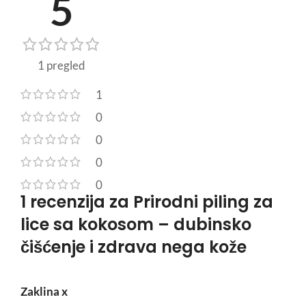
5
1 pregled
1
0
0
0
0
1 recenzija za
Prirodni piling za
lice sa kokosom – dubinsko
čišćenje i zdrava nega kože
Zaklina x