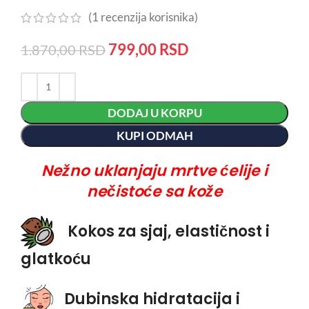
(
1
recenzija korisnika)
799,00
RSD
1.870,00
RSD
DODAJ U KORPU
KUPI ODMAH
Nežno uklanjaju mrtve ćelije i
nečistoće sa kože
Kokos za sjaj, elastičnost i
glatkoću
Dubinska hidratacija i