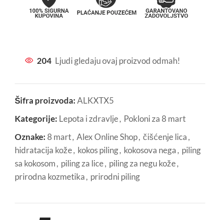
204
Ljudi gledaju ovaj proizvod odmah!
Šifra proizvoda:
ALKXTX5
Kategorije:
Lepota i zdravlje
,
Pokloni za 8 mart
Oznake:
8 mart
,
Alex Online Shop
,
čišćenje lica
,
hidratacija kože
,
kokos piling
,
kokosova nega
,
piling
sa kokosom
,
piling za lice
,
piling za negu kože
,
prirodna kozmetika
,
prirodni piling