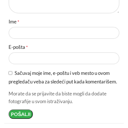
Ime
*
E-pošta
*
Sačuvaj moje ime, e-poštu i veb mesto u ovom
pregledaču veba za sledeći put kada komentarišem.
Morate da se prijavite da biste mogli da dodate
fotografije u svom istraživanju.