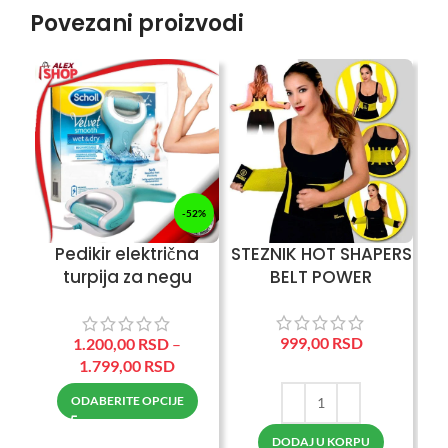
Povezani proizvodi
-52%
Pedikir električna
STEZNIK HOT SHAPERS
Sp
turpija za negu
BELT POWER
stopala
9
999,00
RSD
1.200,00
RSD
–
1.799,00
RSD
ODABERITE OPCIJE
DODAJ U KORPU