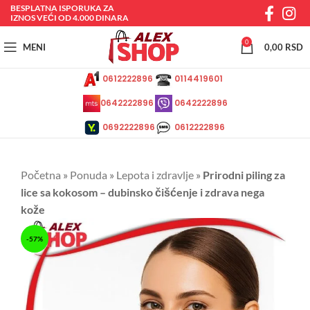
BESPLATNA ISPORUKA ZA
IZNOS VEĆI OD 4.000 DINARA
0
MENI
0,00
RSD
0612222896
0114419601
0642222896
0642222896
0692222896
0612222896
Početna
»
Ponuda
»
Lepota i zdravlje
»
Prirodni piling za
lice sa kokosom – dubinsko čišćenje i zdrava nega
kože
-57%