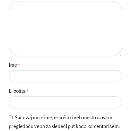
Ime
*
E-pošta
*
Sačuvaj moje ime, e-poštu i veb mesto u ovom
pregledaču veba za sledeći put kada komentarišem.