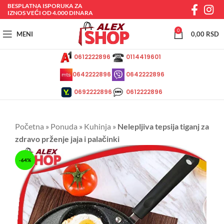
BESPLATNA ISPORUKA ZA
IZNOS VEĆI OD 4.000 DINARA
0
MENI
0,00
RSD
0612222896
0114419601
0642222896
0642222896
0692222896
0612222896
Početna
»
Ponuda
»
Kuhinja
»
Nelepljiva tepsija tiganj za
zdravo prženje jaja i palačinki
-64%