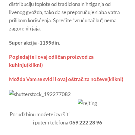
distribuciju toplote od tradicionalnih tiganja od
livenog gvožđa, tako da se preporučuje slaba vatra
prilikom korišćenja. Sprečite “vruću tačku”, nema
zagorenih jaja.
Super akcija -1199din.
Pogledajte i ovaj odličan proizvod za
kuhinju(klikni)
Možda Vam se svidi i ovaj oštrač za noževe(klikni)
Porudžbinu možete izvršiti
i putem telefona
069 222 28 96