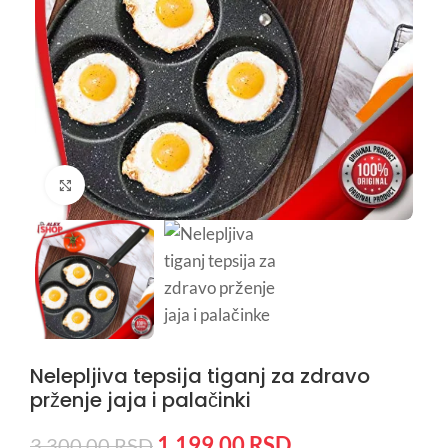
Kliknite da uvećate
Nelepljiva tepsija tiganj za zdravo
prženje jaja i palačinki
1.199,00
RSD
3.300,00
RSD