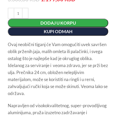
DODAJ U KORPU
KUPI ODMAH
Ovaj neobični tiganj će Vam omogućiti uvek savršen
oblik prženih jaja, malih omleta ili palačinki, i svega
ostalog što je najlepše kad je okruglog oblika.
Idelanog za serviranje i veoma zdravo, jer se prži bez
ulja. Prečnika 24 cm, obložen nelepljivim
materijalom, može se koristiti na ringli i u rerni,
zahvaljujući ručki koja se može skinuti. Veoma lako se
održava.
Napravljen od visokokvalitetnog, super-provodljivog
aluminijuma, pruža izuzetno zadržavanje i