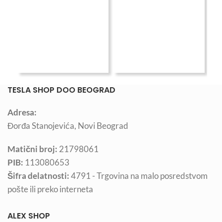
1.
TESLA SHOP DOO BEOGRAD
Adresa:
Đorđa Stanojevića, Novi Beograd
Matični broj:
21798061
PIB:
113080653
Šifra delatnosti:
4791 - Trgovina na malo posredstvom
pošte ili preko interneta
ALEX SHOP