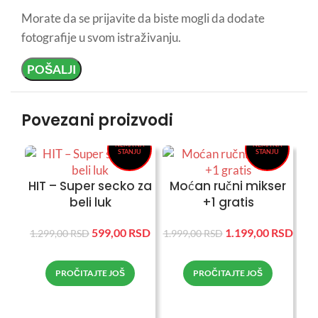
Morate da se prijavite da biste mogli da dodate
fotografije u svom istraživanju.
-54%
-40%
Povezani proizvodi
NEMA NA
NEMA NA
STANJU
STANJU
HIT – Super secko za
Moćan ručni mikser
beli luk
+1 gratis
599,00
RSD
1.199,00
RSD
1.299,00
RSD
1.999,00
RSD
PROČITAJTE JOŠ
PROČITAJTE JOŠ
Ču