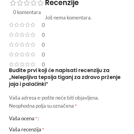
Recenzije
0 komentara
Još nema komentara.
0
0
0
0
0
Budite prvi koji će napisati recenziju za
„Nelepljiva tepsija tiganj za zdravo prženje
jaja i palačinki“
Vaša adresa e-pošte neće biti objavljena.
Neophodna polja su označena
*
Vaša ocena
*
Vaša recenzija
*