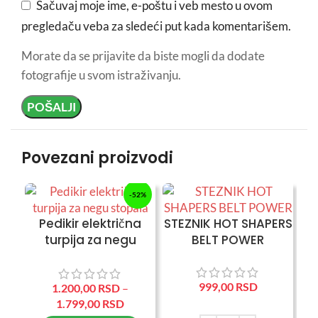
Sačuvaj moje ime, e-poštu i veb mesto u ovom
pregledaču veba za sledeći put kada komentarišem.
Morate da se prijavite da biste mogli da dodate
fotografije u svom istraživanju.
Povezani proizvodi
-52%
Pedikir električna
STEZNIK HOT SHAPERS
turpija za negu
BELT POWER
stopala
999,00
RSD
1.200,00
RSD
–
1.799,00
RSD