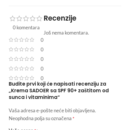
Recenzije
0 komentara
Još nema komentara.
0
0
0
0
0
Budite prvi koji će napisati recenziju za
„Krema SADOER sa SPF 90+ zaštitom od
sunca i vitaminima“
Vaša adresa e-pošte neće biti objavljena.
Neophodna polja su označena
*