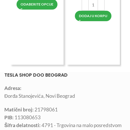
ODABERITE OPCIJE
DODAJ U KORPU
1.
TESLA SHOP DOO BEOGRAD
Adresa:
Đorđa Stanojevića, Novi Beograd
Matični broj:
21798061
PIB:
113080653
Šifra delatnosti:
4791 - Trgovina na malo posredstvom