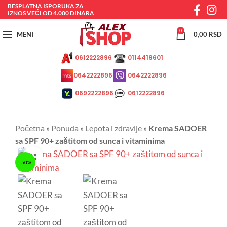
BESPLATNA ISPORUKA ZA
IZNOS VEĆI OD 4.000 DINARA
0
MENI
0,00
RSD
0612222896
0114419601
0642222896
0642222896
0692222896
0612222896
Početna
»
Ponuda
»
Lepota i zdravlje
»
Krema SADOER
sa SPF 90+ zaštitom od sunca i vitaminima
Kliknite da uvećate
-50%