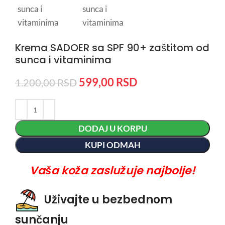
Krema SADOER sa SPF 90+ zaštitom od
sunca i vitaminima
599,00
RSD
1.200,00
RSD
DODAJ U KORPU
KUPI ODMAH
Vaša koža zaslužuje najbolje!
Uživajte u bezbednom
sunčanju