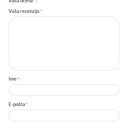
Vaša ocena
*
Vaša recenzija
*
Ime
*
E-pošta
*