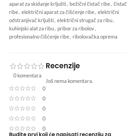
aparat za skidanje krljušti
,
bežični čistač ribe
,
čistač
ribe
,
električni aparat za čišćenje ribe
,
električni
odstranjivač krljušti
,
električni strugač za ribu
,
kuhinjski alat za ribu
,
pribor za ribolov
,
profesionalno čišćenje ribe
,
ribolovačka oprema
Recenzije
0 komentara
Još nema komentara.
0
0
0
0
0
Budite prvi koji će napisati recenziju za