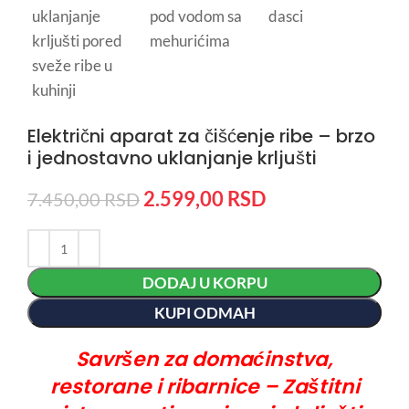
Električni aparat za čišćenje ribe – brzo
i jednostavno uklanjanje krljušti
2.599,00
RSD
7.450,00
RSD
DODAJ U KORPU
KUPI ODMAH
Savršen za domaćinstva,
restorane i ribarnice – Zaštitni