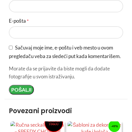
E-pošta
*
Sačuvaj moje ime, e-poštu i veb mesto u ovom
pregledaču veba za sledeći put kada komentarišem.
Morate da se prijavite da biste mogli da dodate
fotografije u svom istraživanju.
-44%
Povezani proizvodi
NEMA NA
STANJU
-49%