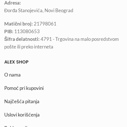
Adresa:
Đorđa Stanojevića, Novi Beograd
Matični broj:
21798061
PIB:
113080653
Šifra delatnosti:
4791 - Trgovina na malo posredstvom
pošte ili preko interneta
ALEX SHOP
O nama
Pomoć pri kupovini
Najčešća pitanja
Uslovi korišćenja