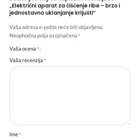
„Električni aparat za čišćenje ribe – brzo i
jednostavno uklanjanje krljušti“
Vaša adresa e-pošte neće biti objavljena.
Neophodna polja su označena
*
Vaša ocena
*
Vaša recenzija
*
Ime
*