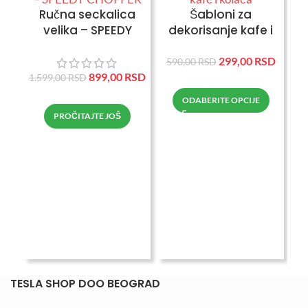
Ručna seckalica
Šabloni za
velika – SPEEDY
dekorisanje kafe i
CHOPPER
kolača
299,00
RSD
590,00
RSD
899,00
RSD
1.599,00
RSD
ODABERITE OPCIJE
P
PROČITAJTE JOŠ
h
3.6
TESLA SHOP DOO BEOGRAD