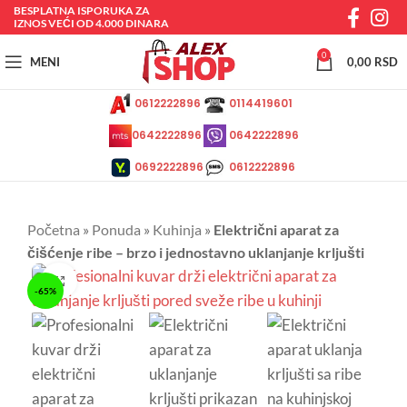
BESPLATNA ISPORUKA ZA
IZNOS VEĆI OD 4.000 DINARA
0
MENI
0,00
RSD
0612222896
0114419601
0642222896
0642222896
0692222896
0612222896
Početna
»
Ponuda
»
Kuhinja
»
Električni aparat za
čišćenje ribe – brzo i jednostavno uklanjanje krljušti
Kliknite da uvećate
-65%