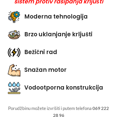
sistem protiv rasipanja krljušti
Moderna tehnologija
Brzo uklanjanje krljušti
Bežični rad
Snažan motor
Vodootporna konstrukcija
Porudžbinu možete izvršiti i putem telefona
069 222
28 96