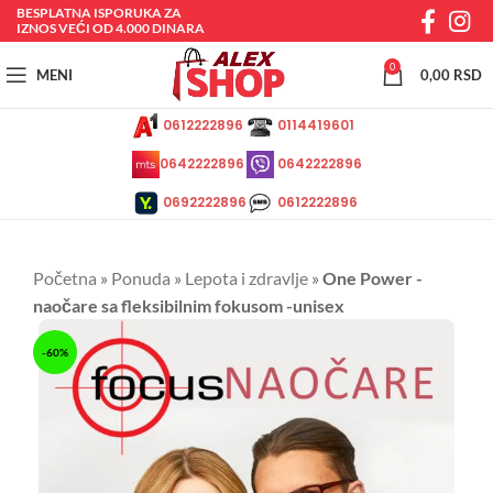
BESPLATNA ISPORUKA ZA
IZNOS VEĆI OD 4.000 DINARA
0
MENI
0,00
RSD
0612222896
0114419601
0642222896
0642222896
0692222896
0612222896
Početna
»
Ponuda
»
Lepota i zdravlje
»
One Power -
naočare sa fleksibilnim fokusom -unisex
-60%