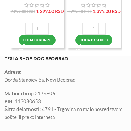
1.299,00
RSD
1.399,00
RSD
2.299,00
RSD
3.799,00
RSD
1.
DODAJ U KORPU
DODAJ U KORPU
TESLA SHOP DOO BEOGRAD
Adresa:
Đorđa Stanojevića, Novi Beograd
Matični broj:
21798061
PIB:
113080653
Šifra delatnosti:
4791 - Trgovina na malo posredstvom
pošte ili preko interneta