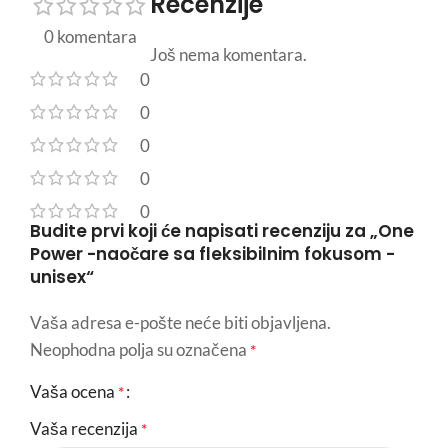
Recenzije
0 komentara
Još nema komentara.
0
0
0
0
0
Budite prvi koji će napisati recenziju za „One
Power -naočare sa fleksibilnim fokusom -
unisex“
Vaša adresa e-pošte neće biti objavljena.
Neophodna polja su označena
*
Vaša ocena
*
Vaša recenzija
*