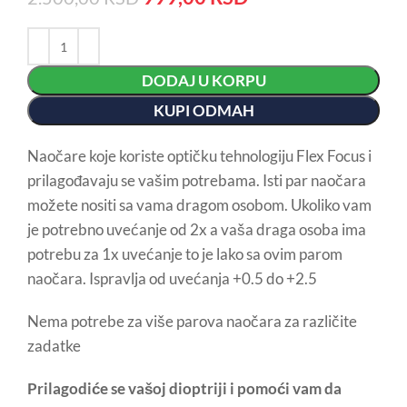
DODAJ U KORPU
KUPI ODMAH
Naočare koje koriste optičku tehnologiju Flex Focus i
prilagođavaju se vašim potrebama. Isti par naočara
možete nositi sa vama dragom osobom. Ukoliko vam
je potrebno uvećanje od 2x a vaša draga osoba ima
potrebu za 1x uvećanje to je lako sa ovim parom
naočara. Ispravlja od uvećanja +0.5 do +2.5
Nema potrebe za više parova naočara za različite
zadatke
Prilagodiće se vašoj dioptriji i pomoći vam da