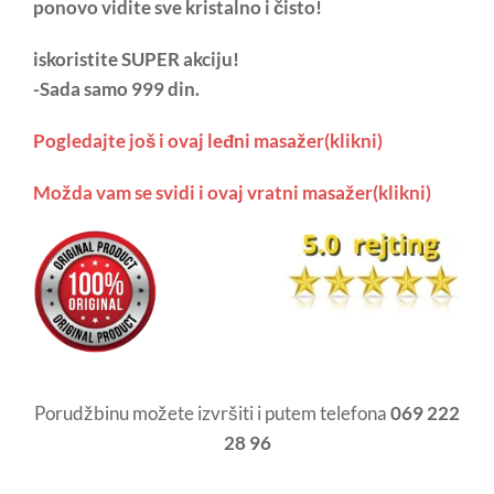
ponovo vidite sve kristalno i čisto!
iskoristite SUPER akciju!
-Sada samo 999 din.
Pogledajte još i ovaj leđni masažer(klikni)
Možda vam se svidi i ovaj vratni masažer(klikni)
Porudžbinu možete izvršiti i putem telefona
069 222
28 96