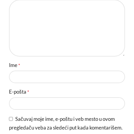
Ime
*
E-pošta
*
Sačuvaj moje ime, e-poštu i veb mesto u ovom
pregledaču veba za sledeći put kada komentarišem.