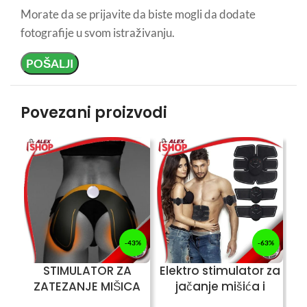
Morate da se prijavite da biste mogli da dodate
fotografije u svom istraživanju.
Povezani proizvodi
-43%
-63%
STIMULATOR ZA
Elektro stimulator za
ZATEZANJE MIŠICA
jačanje mišića i
se
ZADNJICE
sagorevanje masti