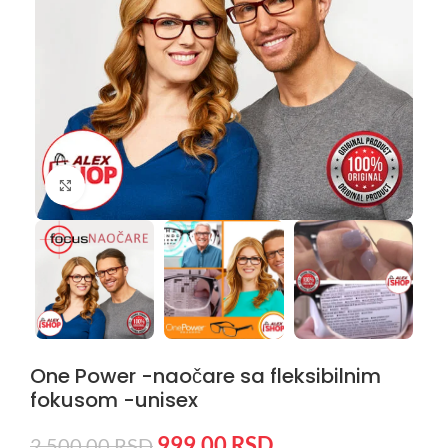
Kliknite da uvećate
One Power -naočare sa fleksibilnim
fokusom -unisex
999,00
RSD
2.500,00
RSD