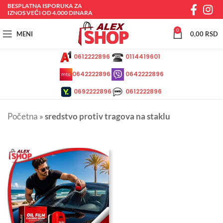
BESPLATNA ISPORUKA ZA
IZNOS VEĆI OD 4.000 DINARA
0
MENI
0,00
RSD
0612222896
0114419601
0642222896
0642222896
0692222896
0612222896
Početna
»
sredstvo protiv tragova na staklu