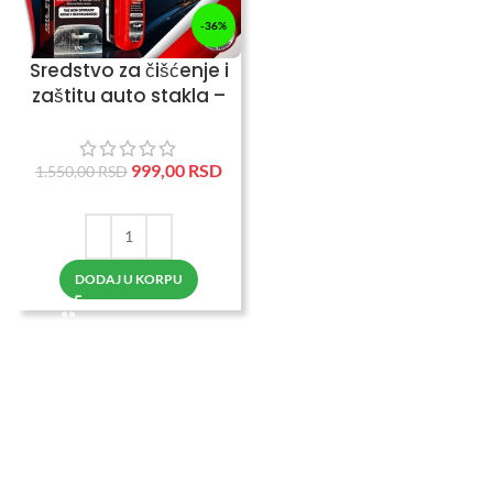
-36%
Sredstvo za čišćenje i
zaštitu auto stakla –
kristalno čisto staklo
999,00
RSD
1.550,00
RSD
DODAJ U KORPU