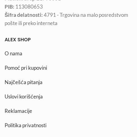
PIB:
113080653
Šifra delatnosti:
4791 - Trgovina na malo posredstvom
pošte ili preko interneta
ALEX SHOP
O nama
Pomoć pri kupovini
Najčešća pitanja
Uslovi korišćenja
Reklamacije
Politika privatnosti