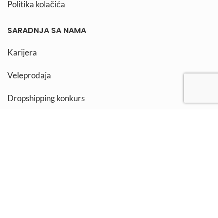
Politika kolačića
SARADNJA SA NAMA
Karijera
Veleprodaja
Dropshipping konkurs
Kutak za influensere
Praksa
OSTANITE POVEZANI
Prijavite se za NEWSLETTER, osvojite poklone i
učestvujete u nagradnim igrama: