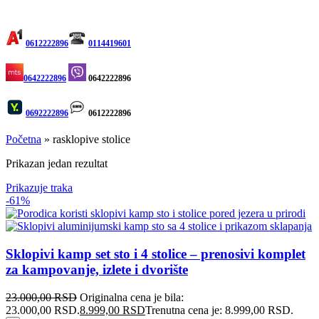
0612222896
0114419601
0642222896
0642222896
0692222896
0612222896
Početna
»
rasklopive stolice
Prikazan jedan rezultat
Prikazuje traka
-61%
Sklopivi kamp set sto i 4 stolice – prenosivi komplet
za kampovanje, izlete i dvorište
23.000,00
RSD
Originalna cena je bila:
23.000,00 RSD.
8.999,00
RSD
Trenutna cena je: 8.999,00 RSD.