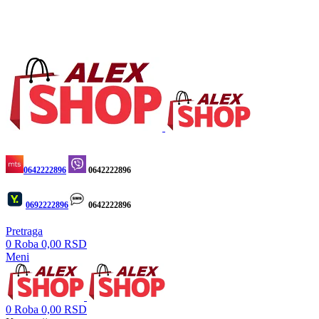
BESPLATNA ISPORUKA ZA IZNOS VEĆI OD 4.000
DINARA
BESPLATNA ISPORUKA ZA
IZNOS VEĆI OD 4.000 DINARA
0642222896
0642222896
0692222896
0642222896
Pretraga
0
Roba
0,00
RSD
Meni
0
Roba
0,00
RSD