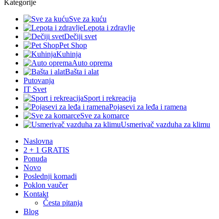
Kategorije
Sve za kuću
Lepota i zdravlje
Dečiji svet
Pet Shop
Kuhinja
Auto oprema
Bašta i alat
Putovanja
IT Svet
Sport i rekreacija
Pojasevi za leđa i ramena
Sve za komarce
Usmerivač vazduha za klimu
Naslovna
2 + 1 GRATIS
Ponuda
Novo
Poslednji komadi
Poklon vaučer
Kontakt
Česta pitanja
Blog