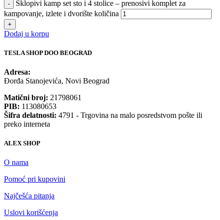
Sklopivi kamp set sto i 4 stolice – prenosivi komplet za
kampovanje, izlete i dvorište količina
Dodaj u korpu
TESLA SHOP DOO BEOGRAD
Adresa:
Đorđa Stanojevića, Novi Beograd
Matični broj:
21798061
PIB:
113080653
Šifra delatnosti:
4791 - Trgovina na malo posredstvom pošte ili
preko interneta
ALEX SHOP
O nama
Pomoć pri kupovini
Najčešća pitanja
Uslovi korišćenja