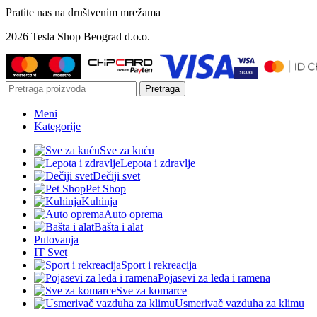
Pratite nas na društvenim mrežama
2026 Tesla Shop Beograd d.o.o.
Pretraga
Meni
Kategorije
Sve za kuću
Lepota i zdravlje
Dečiji svet
Pet Shop
Kuhinja
Auto oprema
Bašta i alat
Putovanja
IT Svet
Sport i rekreacija
Pojasevi za leđa i ramena
Sve za komarce
Usmerivač vazduha za klimu