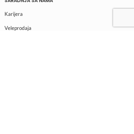
SARADNJA SA NAMA
Karijera
Veleprodaja
Dropshipping konkurs
Kutak za influensere
Praksa
OSTANITE POVEZANI
Prijavite se za NEWSLETTER, osvojite poklone i
učestvujete u nagradnim igrama:
Pratite nas na društvenim mrežama