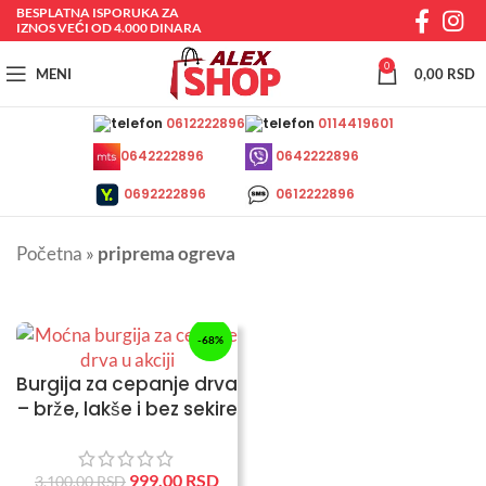
BESPLATNA ISPORUKA ZA
IZNOS VEĆI OD 4.000 DINARA
0
MENI
0,00
RSD
0612222896
0114419601
0642222896
0642222896
0692222896
0612222896
Početna
»
priprema ogreva
-68%
Burgija za cepanje drva
– brže, lakše i bez sekire
999,00
RSD
3.100,00
RSD