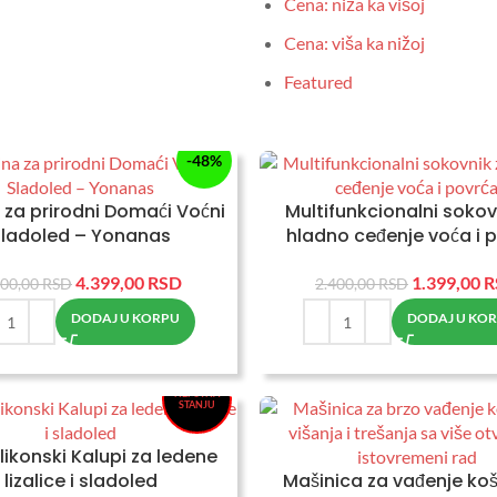
Cena: niža ka višoj
Cena: viša ka nižoj
Featured
-48%
 za prirodni Domaći Voćni
Multifunkcionalni sokov
Sladoled – Yonanas
hladno ceđenje voća i 
4.399,00
RSD
1.399,00
R
500,00
RSD
2.400,00
RSD
DODAJ U KORPU
DODAJ U KO
-43%
NEMA NA
STANJU
likonski Kalupi za ledene
lizalice i sladoled
Mašinica za vađenje koš