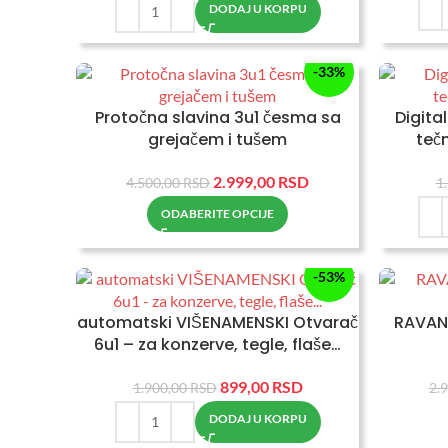
DODAJ U KORPU
-33%
Protočna slavina 3u1 česma sa
Digita
grejačem i tušem
teč
2.999,00
RSD
4.500,00
RSD
1
ODABERITE OPCIJE
-53%
automatski VIŠENAMENSKI Otvarač
RAVAN 
6u1 – za konzerve, tegle, flaše…
899,00
RSD
1.900,00
RSD
2.
DODAJ U KORPU