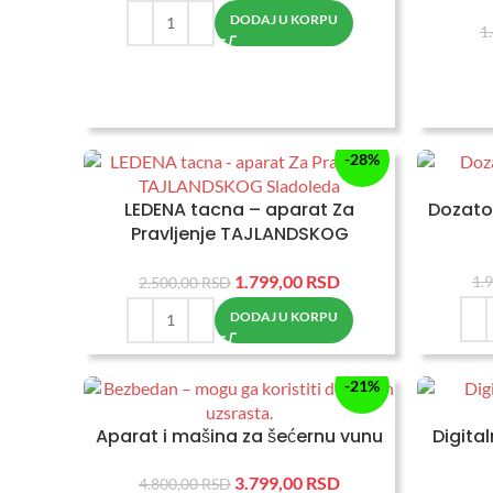
DODAJ U KORPU
1
-28%
LEDENA tacna – aparat Za
Dozator
Pravljenje TAJLANDSKOG
Sladoleda
1.799,00
RSD
1.
2.500,00
RSD
DODAJ U KORPU
-21%
Aparat i mašina za šećernu vunu
Digita
3.799,00
RSD
4.800,00
RSD