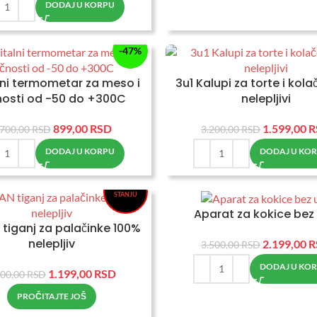
DODAJ U KORPU
-47%
lni termometar za meso i
3u1 Kalupi za torte i kol
nosti od -50 do +300C
nelepljivi
899,00
RSD
1.599,00
R
.700,00
RSD
3.200,00
RSD
-59%
DODAJ U KORPU
DODAJ U KO
NEMA NA
STANJU
Aparat za kokice bez 
tiganj za palačinke 100%
nelepljiv
2.199,00
R
3.500,00
RSD
DODAJ U KO
1.199,00
RSD
900,00
RSD
PROČITAJTE JOŠ