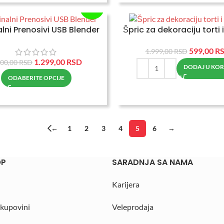
-71%
alni Prenosivi USB Blender
Špric za dekoraciju torti 
599,00
R
1.999,00
RSD
1.299,00
RSD
500,00
RSD
DODAJ U KO
ODABERITE OPCIJE
←
1
2
3
4
5
6
→
OP
SARADNJA SA NAMA
Karijera
 kupovini
Veleprodaja