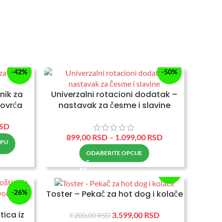
-42%
-50%
nik za
Univerzalni rotacioni dodatak –
povrća
nastavak za česme i slavine
SD
899,00
RSD
–
1.099,00
RSD
RPU
ODABERITE OPCIJE
-50%
-26%
Toster – Pekač za hot dog i kolače
tica iz
3.599,00
RSD
7.200,00
RSD