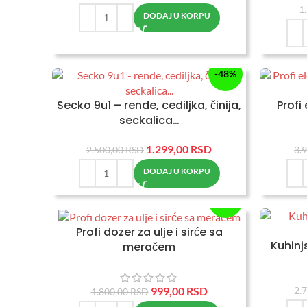
1
DODAJ U KORPU
-48%
Secko 9u1 – rende, cediljka, činija,
Profi
seckalica…
1.299,00
RSD
2.500,00
RSD
3.
DODAJ U KORPU
-45%
Profi dozer za ulje i sirće sa
Kuhinj
meračem
999,00
RSD
2.
1.800,00
RSD