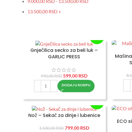
9.000,00
RSD
-
13.500,00
RSD
13.500,00
RSD
+
-39%
Gnječilica secko za beli luk –
Mašina
GARLIC PRESS
599,00
RSD
8.
990,00
RSD
DODAJ U KORPU
-47%
Nož – Sekač za dinje i lubenice
ECO si
799,00
RSD
1.500,00
RSD