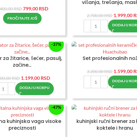
višanja, trešanja, mas
799,00
RSD
.400,00
RSD
1.999,00
R
2.700,00
RSD
PROČITAJTE JOŠ
DODAJ U KO
-37%
 za žitarice, šećer, pasulj,
Set profesionalnih no
začine…
1.599,00
R
3.200,00
RSD
1.199,00
RSD
900,00
RSD
DODAJ U KO
DODAJ U KORPU
-47%
lna kuhinjska vaga visoke
kuhinjski ručni brener za
preciznosti
koktele i hranu