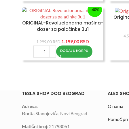
-40%
Origin
ORIGINAL-Revolucionarna mašina-
dozer za palačinke 3u1
4.
1.199,00
RSD
1.999,00
RSD
DODAJ U KORPU
TESLA SHOP DOO BEOGRAD
ALEX SH
Adresa:
O nama
Đorđa Stanojevića, Novi Beograd
Pomoć pri
Matični broj:
21798061