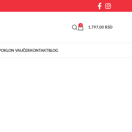
3
1.797,00
RSD
POKLON VAUČER
KONTAKT
BLOG