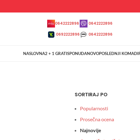
0642222896
0642222896
0692222896
0642222896
NASLOVNA
2 + 1 GRATIS
PONUDA
NOVO
POSLEDNJI KOMADI
SORTIRAJ PO
Popularnosti
Prosečna ocena
Najnovije