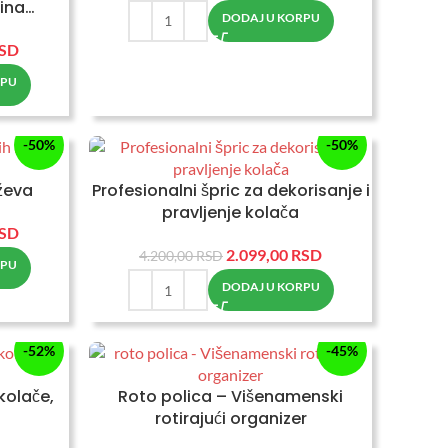
lina…
DODAJ U KORPU
SD
RPU
-50%
-50%
ževa
Profesionalni špric za dekorisanje i
pravljenje kolača
SD
2.099,00
RSD
4.200,00
RSD
RPU
DODAJ U KORPU
-52%
-45%
 kolače,
Roto polica – Višenamenski
rotirajući organizer