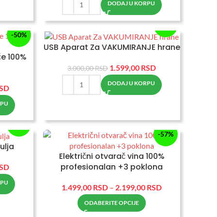
DODAJ U KORPU
-47%
-50%
USB Aparat Za VAKUMIRANJE hrane
ače 100%
1.599,00
RSD
3.000,00
RSD
DODAJ U KORPU
SD
RPU
-37%
-57%
ulja
Električni otvarač vina 100%
profesionalan +3 poklona
SD
RPU
1.499,00
RSD
–
2.199,00
RSD
-55%
ODABERITE OPCIJE