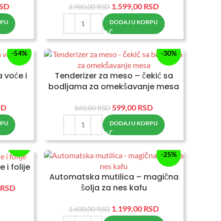
SD
1.599,00
RSD
2.900,00
RSD
RPU
DODAJ U KORPU
-54%
-30%
 voće i
Tenderizer za meso – čekić sa
bodljama za omekšavanje mesa
SD
599,00
RSD
860,00
RSD
RPU
DODAJ U KORPU
-50%
-25%
 i folije
Automatska mutilica – magična
šolja za nes kafu
RSD
1.199,00
RSD
1.600,00
RSD