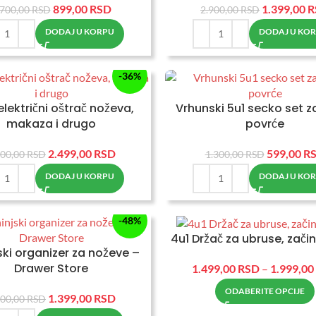
899,00
RSD
1.399,00
R
.700,00
RSD
2.900,00
RSD
DODAJ U KORPU
DODAJ U KO
-36%
 električni oštrač noževa,
Vrhunski 5u1 secko set za
makaza i drugo
povrće
2.499,00
RSD
599,00
R
900,00
RSD
1.300,00
RSD
DODAJ U KORPU
DODAJ U KO
-48%
4u1 Držač za ubruse, začine
ski organizer za noževe –
Drawer Store
1.499,00
RSD
–
1.999,00
ODABERITE OPCIJE
1.399,00
RSD
700,00
RSD