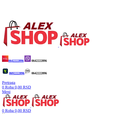
BESPLATNA ISPORUKA ZA IZNOS VEĆI OD 4.000
DINARA
BESPLATNA ISPORUKA ZA
IZNOS VEĆI OD 4.000 DINARA
0642222896
0642222896
0692222896
0642222896
Pretraga
0
Roba
0,00
RSD
Meni
0
Roba
0,00
RSD