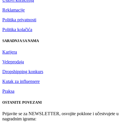
Uslovi korišćenja
Reklamacije
Politika privatnosti
Politika kolačića
SARADNJA SA NAMA
Karijera
Veleprodaja
Dropshipping konkurs
Kutak za influensere
Praksa
OSTANITE POVEZANI
Prijavite se za NEWSLETTER, osvojite poklone i učestvujete u
nagradnim igrama: