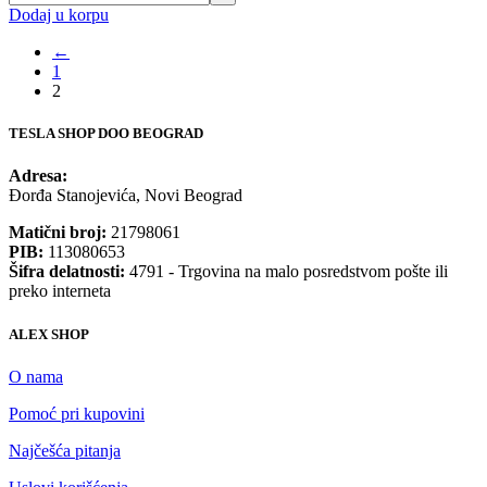
Dodaj u korpu
←
1
2
TESLA SHOP DOO BEOGRAD
Adresa:
Đorđa Stanojevića, Novi Beograd
Matični broj:
21798061
PIB:
113080653
Šifra delatnosti:
4791 - Trgovina na malo posredstvom pošte ili
preko interneta
ALEX SHOP
O nama
Pomoć pri kupovini
Najčešća pitanja