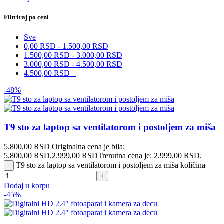
Filtriraj po ceni
Sve
0,00
RSD
-
1.500,00
RSD
1.500,00
RSD
-
3.000,00
RSD
3.000,00
RSD
-
4.500,00
RSD
4.500,00
RSD
+
-48%
T9 sto za laptop sa ventilatorom i postoljem za miša
5.800,00
RSD
Originalna cena je bila:
5.800,00 RSD.
2.999,00
RSD
Trenutna cena je: 2.999,00 RSD.
T9 sto za laptop sa ventilatorom i postoljem za miša količina
Dodaj u korpu
-45%