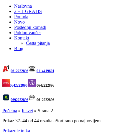
Naslovna
2 + 1 GRATIS
Ponuda
Novo
Poslednji komadi
Poklon vaučer
Kontakt
Česta pitanja
Blog
0612222896
0114419601
0642222896
0642222896
0692222896
0612222896
Početna
»
It svet
»
Strana 2
Prikaz 37–44 od 44 rezultata
Sortirano po najnovijem
Prikazuje traka