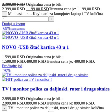
2.399,00
RSD
Originalna cena je bila:
2.399,00 RSD.
1.199,00
RSD
Trenutna cena je: 1.199,00 RSD.
Mini tastatura - Keyboard za kompjuter laptop i TV količina
Dodaj u korpu
-69%
Nema na stanju
NOVO -USB čitač kartica 43 u 1
1.599,00
RSD
Originalna cena je bila:
1.599,00 RSD.
499,00
RSD
Trenutna cena je: 499,00 RSD.
Pročitajte još
-70%
TV i monitor polica za daljinski, ruter i druge sitnice
2.999,00
RSD
Originalna cena je bila:
2.999,00 RSD.
899,00
RSD
Trenutna cena je: 899,00 RSD.
TV i monitor polica za daljinski, ruter i druge sitnice količina